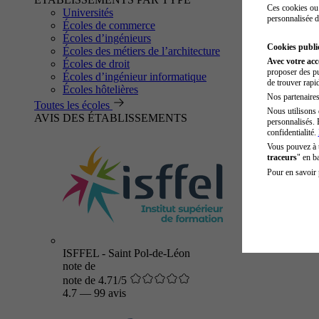
Ces cookies ou 
Universités
personnalisée d
Écoles de commerce
Écoles d’ingénieurs
Cookies public
Écoles des métiers de l’architecture
Avec votre ac
Écoles de droit
proposer des pu
Écoles d’ingénieur informatique
de trouver rapi
Écoles hôtelières
Nos partenaires 
Toutes les écoles
Nous utilisons 
AVIS DES ÉTABLISSEMENTS
personnalisés. 
confidentialité.
Vous pouvez à
traceurs
" en b
Pour en savoir 
ISFFEL - Saint Pol-de-Léon
note de
note de 4.71/5
4.7
—
99 avis