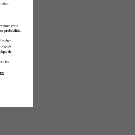
ntation
urs pour vous
os probabilités
’intérêt.
blicités
tique de
er les
ies
.