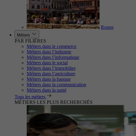
Rouen
Métiers
PAR FILIÈRES
Métiers dans le commerce
Métiers dans l’industrie
Métiers dans l’informatique
Métiers dans le social
Métiers dans l’immobilier
Métiers dans l’agriculture
Métiers dans la banque
Métiers dans la communication
Métiers dans la santé
Tous les métiers
MÉTIERS LES PLUS RECHERCHÉS