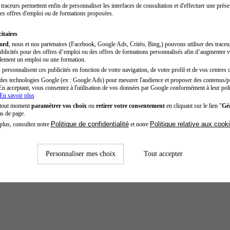
traceurs permettent enfin de personnaliser les interfaces de consultation et d'effectuer une prése
es offres d'emploi ou de formations proposées.
itaires
cord
, nous et nos partenaires (Facebook, Google Ads, Critéo, Bing,) pouvons utiliser des trace
blicités pour des offres d’emploi ou des offres de formations personnalisés afin d’augmenter v
dement un emploi ou une formation.
personnalisent ces publicités en fonction de votre navigation, de votre profil et de vos centres d
des technologies Google (ex : Google Ads) pour mesurer l'audience et proposer des contenus/pu
En acceptant, vous consentez à l'utilisation de vos données par Google conformément à leur poli
En savoir plus
 tout moment
paramétrer vos choix
ou
retirer votre consentement
en cliquant sur le lien "
Gér
as de page.
Politique de confidentialité
Politique relative aux cook
plus, consultez notre
et notre
Personnaliser mes choix
Tout accepter