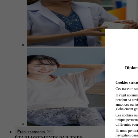
Diplome
Cookies strict
Ces traceurs so
Il s'agit notam
pendant sa navig
annonces ou les 
globalement gara
Ces cookies ou t
unique permetta
différentes sour
Ils nous permet
Établissements
navigation dans
ÉTABLISSEMENTS PAR TYPE