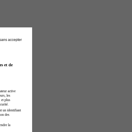
sans accepter
es et de
ateur active
urs, les
 et plus
curité.
t un identifiant
ion des
endre la