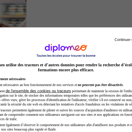
Continuer 
Préparateur en pharmacie
o utilise des traceurs et d’autres données pour rendre la recherche d’écol
formations encore plus efficace.
ement nécessaires
nt nécessaires au bon fonctionnement de nos services et
ne peuvent pas être désactivés
.
de l'ensemble des cookies ou traceurs
ment
permettant de maintenir la session de l'utilis
ation sur le site, de stocker des informations temporaires telles que les préférences des utilisate
offres vues, gérer les processus d'identification de l'utilisateur, vérifier s'il est connecté ou non,
ntir la sécurité du site web en détectant les tentatives d'accès frauduleux ou les violations de sé
raceurs permettent également de piloter et suivre les sources d'acquisition d'audience en utilisan
nt de comprendre comment nos utilisateurs naviguent sur nos sites et nos applications en fonct
Préparateur physique
ces de trafic.
tent également d’observer le comportement de nos utilisateurs afin d'améliorer nos produits et r
 nos sites beaucoup plus rapide et fluide.