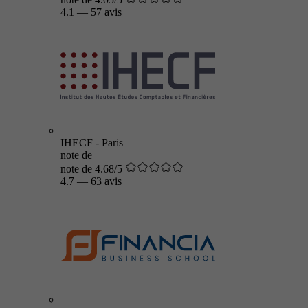
4.1
—
57 avis
IHECF - Paris
note de
note de 4.68/5
4.7
—
63 avis