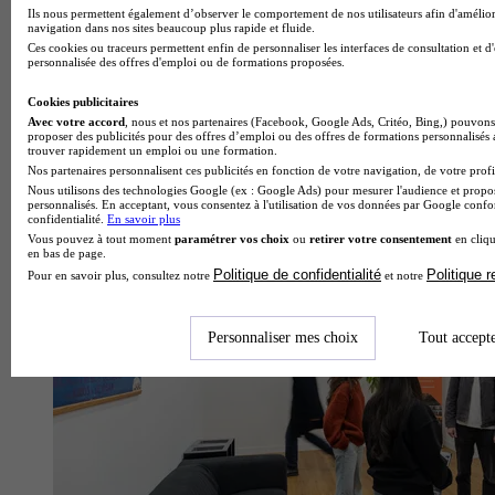
Ils nous permettent également d’observer le comportement de nos utilisateurs afin d'amélior
navigation dans nos sites beaucoup plus rapide et fluide.
Ces cookies ou traceurs permettent enfin de personnaliser les interfaces de consultation et d
personnalisée des offres d'emploi ou de formations proposées.
Cookies publicitaires
Avec votre accord
, nous et nos partenaires (Facebook, Google Ads, Critéo, Bing,) pouvons 
proposer des publicités pour des offres d’emploi ou des offres de formations personnalisés
trouver rapidement un emploi ou une formation.
École de gestion et de commerce
Nos partenaires personnalisent ces publicités en fonction de votre navigation, de votre profil
Voir l’établissement
Nous utilisons des technologies Google (ex : Google Ads) pour mesurer l'audience et propos
personnalisés. En acceptant, vous consentez à l'utilisation de vos données par Google conf
confidentialité.
En savoir plus
Vous pouvez à tout moment
paramétrer vos choix
ou
retirer votre consentement
en cliqu
en bas de page.
Politique de confidentialité
Politique 
Pour en savoir plus, consultez notre
et notre
Personnaliser mes choix
Tout accept