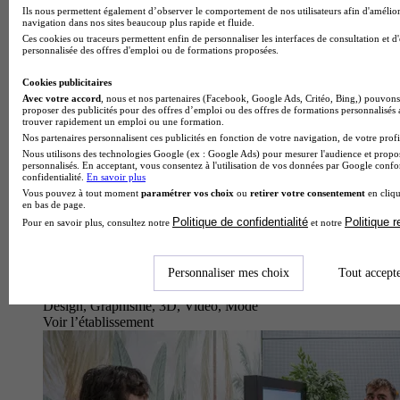
Ils nous permettent également d’observer le comportement de nos utilisateurs afin d'amélior
navigation dans nos sites beaucoup plus rapide et fluide.
Ces cookies ou traceurs permettent enfin de personnaliser les interfaces de consultation et d
personnalisée des offres d'emploi ou de formations proposées.
Cookies publicitaires
Avec votre accord
, nous et nos partenaires (Facebook, Google Ads, Critéo, Bing,) pouvons 
proposer des publicités pour des offres d’emploi ou des offres de formations personnalisés
trouver rapidement un emploi ou une formation.
Nos partenaires personnalisent ces publicités en fonction de votre navigation, de votre profil
Nous utilisons des technologies Google (ex : Google Ads) pour mesurer l'audience et propos
personnalisés. En acceptant, vous consentez à l'utilisation de vos données par Google conf
confidentialité.
En savoir plus
Vous pouvez à tout moment
paramétrer vos choix
ou
retirer votre consentement
en cliqu
en bas de page.
Politique de confidentialité
Politique 
Pour en savoir plus, consultez notre
et notre
Personnaliser mes choix
Tout accept
Design, Graphisme, 3D, Vidéo, Mode
Voir l’établissement