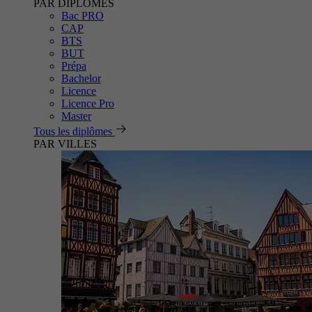
PAR DIPLÔMES
Bac PRO
CAP
BTS
BUT
Prépa
Bachelor
Licence
Licence Pro
Master
Tous les diplômes
PAR VILLES