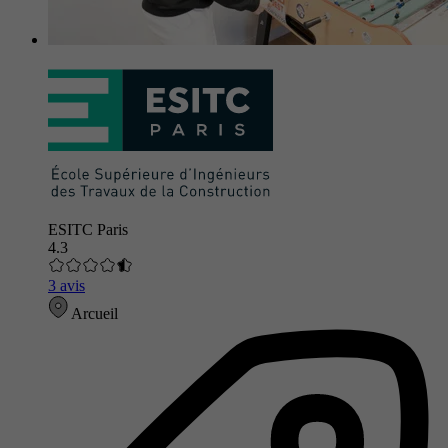
ESITC Paris
4.3
3 avis
Arcueil