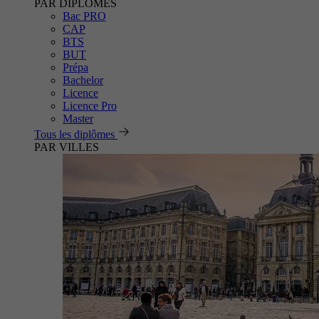
PAR DIPLÔMES
Bac PRO
CAP
BTS
BUT
Prépa
Bachelor
Licence
Licence Pro
Master
Tous les diplômes
PAR VILLES