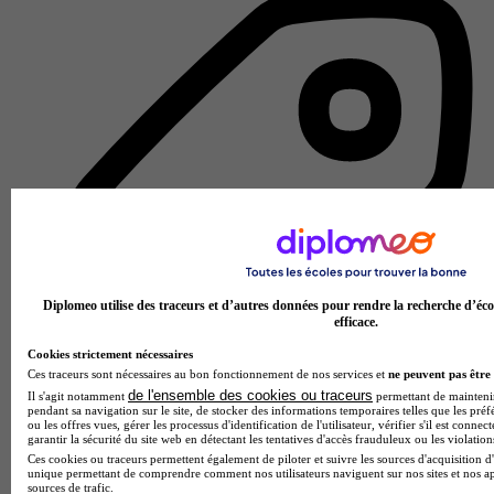
Diplomeo utilise des traceurs et d’autres données pour rendre la recherche d’éco
efficace.
Cookies strictement nécessaires
Ces traceurs sont nécessaires au bon fonctionnement de nos services et
ne peuvent pas être 
de l'ensemble des cookies ou traceurs
Il s'agit notamment
permettant de maintenir 
pendant sa navigation sur le site, de stocker des informations temporaires telles que les préf
École de gestion et de commerce
ou les offres vues, gérer les processus d'identification de l'utilisateur, vérifier s'il est conn
garantir la sécurité du site web en détectant les tentatives d'accès frauduleux ou les violation
Voir l’établissement
Ces cookies ou traceurs permettent également de piloter et suivre les sources d'acquisition d'
unique permettant de comprendre comment nos utilisateurs naviguent sur nos sites et nos ap
sources de trafic.