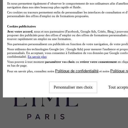
Ils nous permettent également d’observer le comportement de nos utilisateurs afin d'amélior
navigation dans nos sites beaucoup plus rapide et fluide.
Ces cookies ou traceurs permettent enfin de personnaliser les interfaces de consultation et d
personnalisée des offres d'emploi ou de formations proposées.
Cookies publicitaires
Avec votre accord
, nous et nos partenaires (Facebook, Google Ads, Critéo, Bing,) pouvons 
proposer des publicités pour des offres d’emploi ou des offres de formations personnalisés
trouver rapidement un emploi ou une formation.
Nos partenaires personnalisent ces publicités en fonction de votre navigation, de votre profil
Nous utilisons des technologies Google (ex : Google Ads) pour mesurer l'audience et propos
personnalisés. En acceptant, vous consentez à l'utilisation de vos données par Google conf
confidentialité.
En savoir plus
Vous pouvez à tout moment
paramétrer vos choix
ou
retirer votre consentement
en cliqu
en bas de page.
Politique de confidentialité
Politique 
Pour en savoir plus, consultez notre
et notre
Personnaliser mes choix
Tout accept