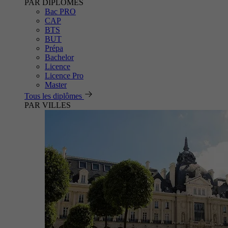
PAR DIPLÔMES
Bac PRO
CAP
BTS
BUT
Prépa
Bachelor
Licence
Licence Pro
Master
Tous les diplômes
PAR VILLES