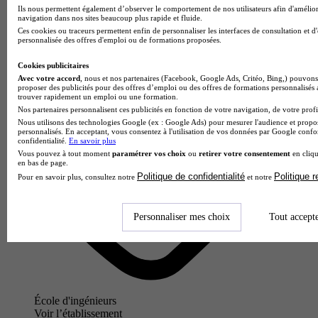
Bordeaux
Ils nous permettent également d’observer le comportement de nos utilisateurs afin d'amélior
navigation dans nos sites beaucoup plus rapide et fluide.
Ces cookies ou traceurs permettent enfin de personnaliser les interfaces de consultation et d
personnalisée des offres d'emploi ou de formations proposées.
Cookies publicitaires
Avec votre accord
, nous et nos partenaires (Facebook, Google Ads, Critéo, Bing,) pouvons 
proposer des publicités pour des offres d’emploi ou des offres de formations personnalisés
trouver rapidement un emploi ou une formation.
Nos partenaires personnalisent ces publicités en fonction de votre navigation, de votre profil
Nous utilisons des technologies Google (ex : Google Ads) pour mesurer l'audience et propos
personnalisés. En acceptant, vous consentez à l'utilisation de vos données par Google conf
confidentialité.
En savoir plus
Vous pouvez à tout moment
paramétrer vos choix
ou
retirer votre consentement
en cliqu
en bas de page.
Politique de confidentialité
Politique 
Pour en savoir plus, consultez notre
et notre
Personnaliser mes choix
Tout accept
École d'ingénieurs
Voir l’établissement