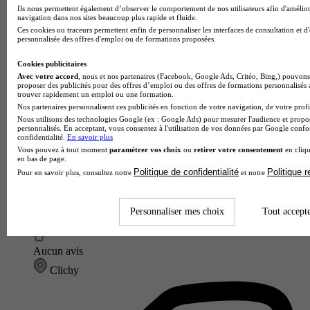
Ils nous permettent également d’observer le comportement de nos utilisateurs afin d'amélior
navigation dans nos sites beaucoup plus rapide et fluide.
Ces cookies ou traceurs permettent enfin de personnaliser les interfaces de consultation et d
personnalisée des offres d'emploi ou de formations proposées.
Cookies publicitaires
Avec votre accord
, nous et nos partenaires (Facebook, Google Ads, Critéo, Bing,) pouvons 
proposer des publicités pour des offres d’emploi ou des offres de formations personnalisés
trouver rapidement un emploi ou une formation.
Nos partenaires personnalisent ces publicités en fonction de votre navigation, de votre profil
Nous utilisons des technologies Google (ex : Google Ads) pour mesurer l'audience et propos
personnalisés. En acceptant, vous consentez à l'utilisation de vos données par Google conf
confidentialité.
En savoir plus
Vous pouvez à tout moment
paramétrer vos choix
ou
retirer votre consentement
en cliqu
en bas de page.
Politique de confidentialité
Politique 
Pour en savoir plus, consultez notre
et notre
Personnaliser mes choix
Tout accept
RedSup
Aucun avis
Clichy