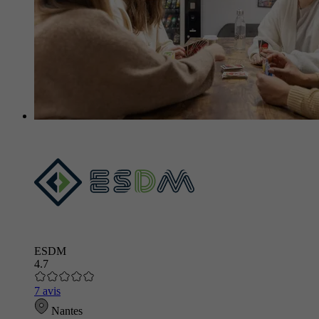
ESDM
4.7
7 avis
Nantes