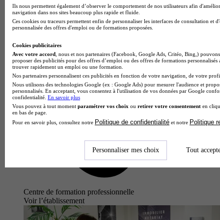
Ils nous permettent également d’observer le comportement de nos utilisateurs afin d'amélior
navigation dans nos sites beaucoup plus rapide et fluide.
Ces cookies ou traceurs permettent enfin de personnaliser les interfaces de consultation et d
personnalisée des offres d'emploi ou de formations proposées.
Cookies publicitaires
Avec votre accord
, nous et nos partenaires (Facebook, Google Ads, Critéo, Bing,) pouvons 
proposer des publicités pour des offres d’emploi ou des offres de formations personnalisés
trouver rapidement un emploi ou une formation.
Nos partenaires personnalisent ces publicités en fonction de votre navigation, de votre profil
Nous utilisons des technologies Google (ex : Google Ads) pour mesurer l'audience et propos
personnalisés. En acceptant, vous consentez à l'utilisation de vos données par Google conf
confidentialité.
En savoir plus
Vous pouvez à tout moment
paramétrer vos choix
ou
retirer votre consentement
en cliqu
en bas de page.
Politique de confidentialité
Politique 
Pour en savoir plus, consultez notre
et notre
Personnaliser mes choix
Tout accept
Centre de formation professionnelle
Voir l’établissement