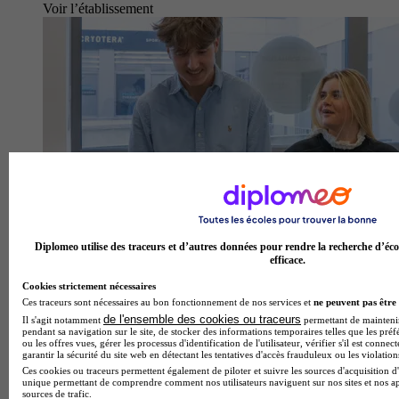
Voir l’établissement
Diplomeo utilise des traceurs et d’autres données pour rendre la recherche d’éco
efficace.
Cookies strictement nécessaires
Ces traceurs sont nécessaires au bon fonctionnement de nos services et
ne peuvent pas être 
AFPAM Formation
de l'ensemble des cookies ou traceurs
Il s'agit notamment
permettant de maintenir 
pendant sa navigation sur le site, de stocker des informations temporaires telles que les préf
ou les offres vues, gérer les processus d'identification de l'utilisateur, vérifier s'il est conn
Aucun avis
garantir la sécurité du site web en détectant les tentatives d'accès frauduleux ou les violation
Ces cookies ou traceurs permettent également de piloter et suivre les sources d'acquisition d'
Bezannes
unique permettant de comprendre comment nos utilisateurs naviguent sur nos sites et nos ap
sources de trafic.