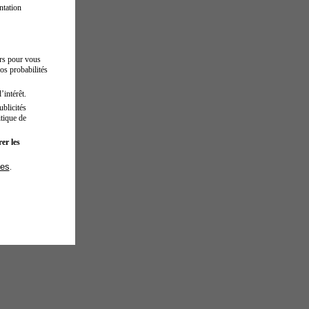
ntation
urs pour vous
os probabilités
’intérêt.
blicités
tique de
er les
ies
.