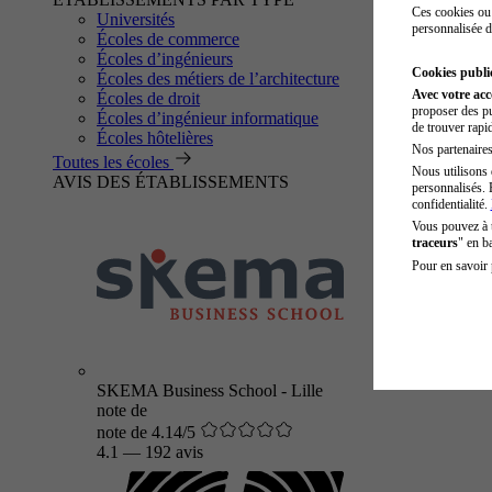
Ces cookies ou 
Universités
personnalisée d
Écoles de commerce
Écoles d’ingénieurs
Cookies public
Écoles des métiers de l’architecture
Avec votre ac
Écoles de droit
proposer des pu
Écoles d’ingénieur informatique
de trouver rapi
Écoles hôtelières
Nos partenaires 
Toutes les écoles
Nous utilisons 
AVIS DES ÉTABLISSEMENTS
personnalisés. 
confidentialité.
Vous pouvez à
traceurs
" en b
Pour en savoir 
SKEMA Business School - Lille
note de
note de 4.14/5
4.1
—
192 avis