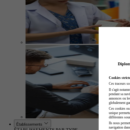
Diplome
Cookies strict
Ces traceurs so
Il s'agit notam
pendant sa navig
annonces ou les 
globalement gara
Ces cookies ou t
unique permetta
différentes sour
Ils nous permet
Établissements
navigation dans
ÉTABLISSEMENTS PAR TYPE