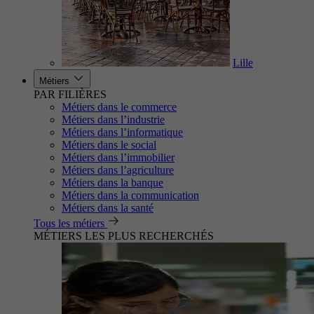
Lille
Métiers
PAR FILIÈRES
Métiers dans le commerce
Métiers dans l’industrie
Métiers dans l’informatique
Métiers dans le social
Métiers dans l’immobilier
Métiers dans l’agriculture
Métiers dans la banque
Métiers dans la communication
Métiers dans la santé
Tous les métiers
MÉTIERS LES PLUS RECHERCHÉS