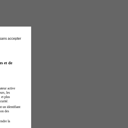
sans accepter
es et de
ateur active
urs, les
 et plus
curité.
t un identifiant
ion des
endre la