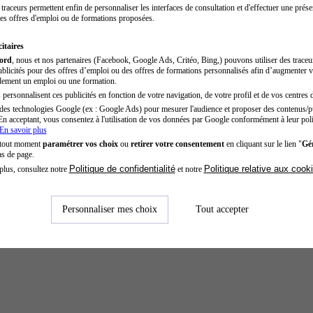
traceurs permettent enfin de personnaliser les interfaces de consultation et d'effectuer une prése
es offres d'emploi ou de formations proposées.
itaires
cord
, nous et nos partenaires (Facebook, Google Ads, Critéo, Bing,) pouvons utiliser des trace
blicités pour des offres d’emploi ou des offres de formations personnalisés afin d’augmenter v
dement un emploi ou une formation.
personnalisent ces publicités en fonction de votre navigation, de votre profil et de vos centres d
des technologies Google (ex : Google Ads) pour mesurer l'audience et proposer des contenus/pu
En acceptant, vous consentez à l'utilisation de vos données par Google conformément à leur poli
En savoir plus
 tout moment
paramétrer vos choix
ou
retirer votre consentement
en cliquant sur le lien "
Gér
as de page.
Politique de confidentialité
Politique relative aux cook
plus, consultez notre
et notre
Personnaliser mes choix
Tout accepter