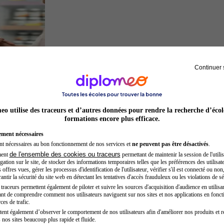
Continuer 
Préparateur en pharmacie
o utilise des traceurs et d’autres données pour rendre la recherche d’écol
formations encore plus efficace.
ement nécessaires
nt nécessaires au bon fonctionnement de nos services et
ne peuvent pas être désactivés
.
de l'ensemble des cookies ou traceurs
ment
permettant de maintenir la session de l'utilis
ation sur le site, de stocker des informations temporaires telles que les préférences des utilisate
offres vues, gérer les processus d'identification de l'utilisateur, vérifier s'il est connecté ou non,
ntir la sécurité du site web en détectant les tentatives d'accès frauduleux ou les violations de sé
raceurs permettent également de piloter et suivre les sources d'acquisition d'audience en utilisan
nt de comprendre comment nos utilisateurs naviguent sur nos sites et nos applications en fonct
Développeur web
ces de trafic.
tent également d’observer le comportement de nos utilisateurs afin d'améliorer nos produits et r
 nos sites beaucoup plus rapide et fluide.