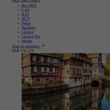
PAR DIPLÔMES
Bac PRO
CAP
BTS
BUT
Prépa
Bachelor
Licence
Licence Pro
Master
Tous les diplômes
PAR VILLES