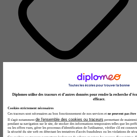
École de gestion et de commerce
Voir l’établissement
Diplomeo utilise des traceurs et d’autres données pour rendre la recherche d’éco
efficace.
Cookies strictement nécessaires
Ces traceurs sont nécessaires au bon fonctionnement de nos services et
ne peuvent pas être 
de l'ensemble des cookies ou traceurs
Il s'agit notamment
permettant de maintenir 
pendant sa navigation sur le site, de stocker des informations temporaires telles que les préf
ou les offres vues, gérer les processus d'identification de l'utilisateur, vérifier s'il est conn
la sécurité du site web en détectant les tentatives d'accès frauduleux ou les violations de sécu
Ces cookies ou traceurs permettent également de piloter et suivre les sources d'acquisition d'