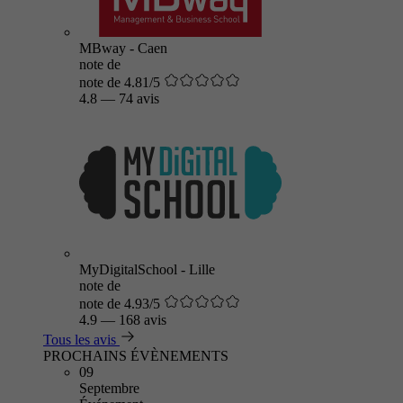
MBway - Caen
note de
note de 4.81/5
4.8
—
74 avis
MyDigitalSchool - Lille
note de
note de 4.93/5
4.9
—
168 avis
Tous les avis
PROCHAINS ÉVÈNEMENTS
09
Septembre