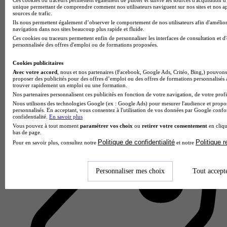
unique permettant de comprendre comment nos utilisateurs naviguent sur nos sites et nos ap
sources de trafic.
Ils nous permettent également d’observer le comportement de nos utilisateurs afin d'amélior
navigation dans nos sites beaucoup plus rapide et fluide.
Ces cookies ou traceurs permettent enfin de personnaliser les interfaces de consultation et d
personnalisée des offres d'emploi ou de formations proposées.
Cookies publicitaires
IMIE - Paris
Avec votre accord
, nous et nos partenaires (Facebook, Google Ads, Critéo, Bing,) pouvons 
proposer des publicités pour des offres d’emploi ou des offres de formations personnalisés
4.8
trouver rapidement un emploi ou une formation.
Nos partenaires personnalisent ces publicités en fonction de votre navigation, de votre profil
17 avis
Nous utilisons des technologies Google (ex : Google Ads) pour mesurer l'audience et propos
personnalisés. En acceptant, vous consentez à l'utilisation de vos données par Google conf
Levallois-Perret
confidentialité.
En savoir plus
Vous pouvez à tout moment
paramétrer vos choix
ou
retirer votre consentement
en cliqu
bas de page.
Politique de confidentialité
Politique 
Pour en savoir plus, consultez notre
et notre
Personnaliser mes choix
Tout accept