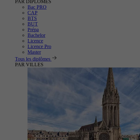
PAR DIPLÔMES
Bac PRO
CAP
BTS
BUT
Prépa
Bachelor
Licence
Licence Pro
Master
Tous les diplômes
PAR VILLES