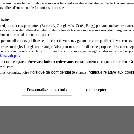
traceurs permettent enfin de personnaliser les interfaces de consultation et d'effectuer une prése
es offres d'emploi ou de formations proposées.
itaires
cord
, nous et nos partenaires (Facebook, Google Ads, Critéo, Bing,) pouvons utiliser des trace
blicités pour des offres d’emploi ou des offres de formations personnalisés afin d’augmenter v
dement un emploi ou une formation.
personnalisent ces publicités en fonction de votre navigation, de votre profil et de vos centres d
des technologies Google (ex : Google Ads) pour mesurer l'audience et proposer des contenus/pu
En acceptant, vous consentez à l'utilisation de vos données par Google conformément à leur poli
En savoir plus
 tout moment
paramétrer vos choix
ou
retirer votre consentement
en cliquant sur le lien "
Gér
as de page.
Politique de confidentialité
Politique relative aux cook
plus, consultez notre
et notre
Personnaliser mes choix
Tout accepter