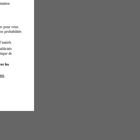
ntation
urs pour vous
os probabilités
’intérêt.
blicités
tique de
er les
ies
.