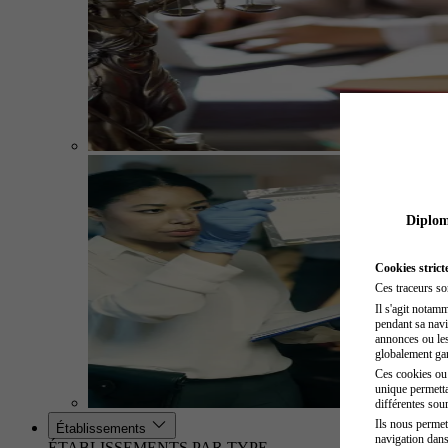
Diplome
Cookies strict
Ces traceurs so
Il s'agit notam
pendant sa navig
annonces ou les 
globalement gara
Ces cookies ou t
unique permetta
différentes sour
Ils nous permet
Établissements
navigation dans
ÉTABLISSEMENTS PAR TYPE