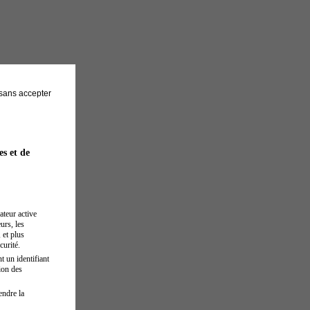
sans accepter
es et de
ateur active
urs, les
 et plus
curité.
t un identifiant
ion des
endre la