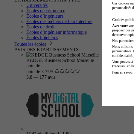
Ces cookies ou 
Universités
personnalisée d
Écoles de commerce
Écoles d’ingénieurs
Cookies public
Écoles des métiers de l’architecture
Avec votre ac
Écoles de droit
proposer des pu
Écoles d’ingénieur informatique
de trouver rapi
Écoles hôtelières
Nos partenaires 
Toutes les écoles
Nous utilisons 
AVIS DES ÉTABLISSEMENTS
personnalisés. 
confidentialité.
KEDGE Business School Marseille
Vous pouvez à
note de
traceurs
" en b
note de 3.75/5
Pour en savoir 
3.8
—
177 avis
MyDigitalSchool - Lille