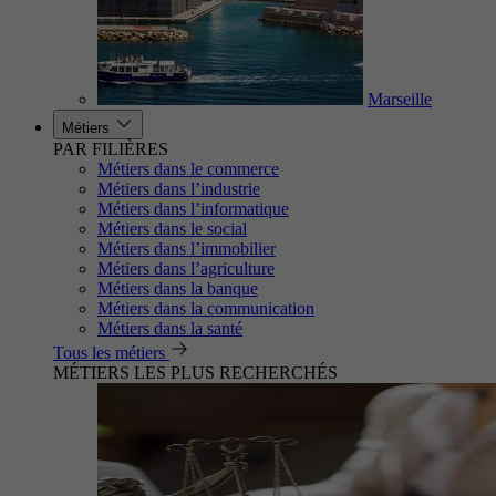
Marseille
Métiers
PAR FILIÈRES
Métiers dans le commerce
Métiers dans l’industrie
Métiers dans l’informatique
Métiers dans le social
Métiers dans l’immobilier
Métiers dans l’agriculture
Métiers dans la banque
Métiers dans la communication
Métiers dans la santé
Tous les métiers
MÉTIERS LES PLUS RECHERCHÉS