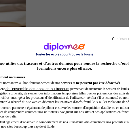
Continuer 
Juriste
o utilise des traceurs et d’autres données pour rendre la recherche d’écol
formations encore plus efficace.
ement nécessaires
nt nécessaires au bon fonctionnement de nos services et
ne peuvent pas être désactivés
.
de l'ensemble des cookies ou traceurs
ment
permettant de maintenir la session de l'utilis
ation sur le site, de stocker des informations temporaires telles que les préférences des utilisate
offres vues, gérer les processus d'identification de l'utilisateur, vérifier s'il est connecté ou non,
ntir la sécurité du site web en détectant les tentatives d'accès frauduleux ou les violations de sé
raceurs permettent également de piloter et suivre les sources d'acquisition d'audience en utilisan
nt de comprendre comment nos utilisateurs naviguent sur nos sites et nos applications en fonct
Inspecteur de police
ces de trafic.
tent également d’observer le comportement de nos utilisateurs afin d'améliorer nos produits et r
 nos sites beaucoup plus rapide et fluide.