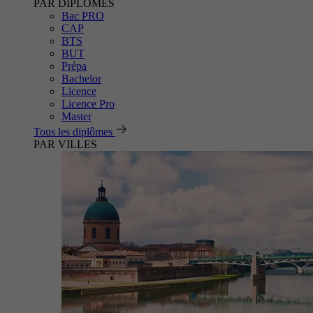
PAR DIPLÔMES
Bac PRO
CAP
BTS
BUT
Prépa
Bachelor
Licence
Licence Pro
Master
Tous les diplômes
PAR VILLES