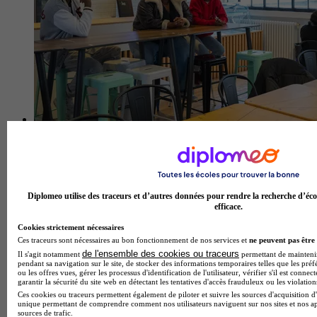
Diplomeo utilise des traceurs et d’autres données pour rendre la recherche d’éco
efficace.
Cookies strictement nécessaires
Ces traceurs sont nécessaires au bon fonctionnement de nos services et
ne peuvent pas être 
MBA PPA
de l'ensemble des cookies ou traceurs
Il s'agit notamment
permettant de maintenir 
pendant sa navigation sur le site, de stocker des informations temporaires telles que les préf
ou les offres vues, gérer les processus d'identification de l'utilisateur, vérifier s'il est conn
Aucun avis
garantir la sécurité du site web en détectant les tentatives d'accès frauduleux ou les violation
Ces cookies ou traceurs permettent également de piloter et suivre les sources d'acquisition d'
Montrouge
unique permettant de comprendre comment nos utilisateurs naviguent sur nos sites et nos ap
sources de trafic.