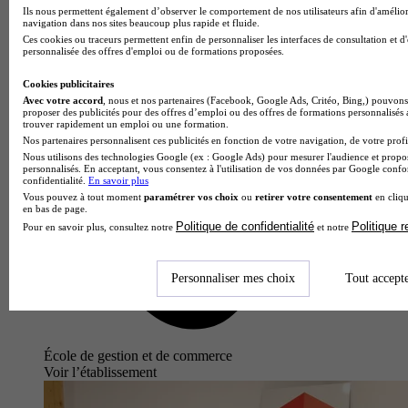
Ils nous permettent également d’observer le comportement de nos utilisateurs afin d'amélior
navigation dans nos sites beaucoup plus rapide et fluide.
Ces cookies ou traceurs permettent enfin de personnaliser les interfaces de consultation et d
personnalisée des offres d'emploi ou de formations proposées.
Cookies publicitaires
Avec votre accord
, nous et nos partenaires (Facebook, Google Ads, Critéo, Bing,) pouvons 
proposer des publicités pour des offres d’emploi ou des offres de formations personnalisés
trouver rapidement un emploi ou une formation.
Nos partenaires personnalisent ces publicités en fonction de votre navigation, de votre profil
Nous utilisons des technologies Google (ex : Google Ads) pour mesurer l'audience et propos
personnalisés. En acceptant, vous consentez à l'utilisation de vos données par Google conf
confidentialité.
En savoir plus
Vous pouvez à tout moment
paramétrer vos choix
ou
retirer votre consentement
en cliqu
en bas de page.
Politique de confidentialité
Politique 
Pour en savoir plus, consultez notre
et notre
Personnaliser mes choix
Tout accept
École de gestion et de commerce
Voir l’établissement