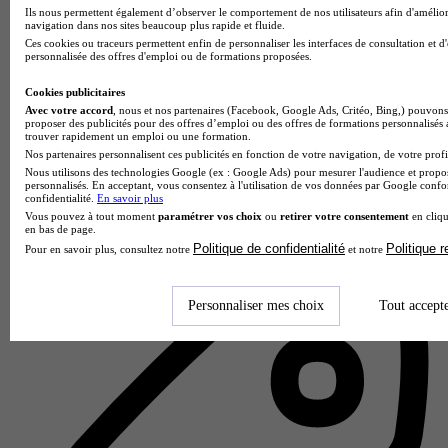
Ils nous permettent également d’observer le comportement de nos utilisateurs afin d'amélior
navigation dans nos sites beaucoup plus rapide et fluide.
Ces cookies ou traceurs permettent enfin de personnaliser les interfaces de consultation et d
personnalisée des offres d'emploi ou de formations proposées.
Cookies publicitaires
Avec votre accord
, nous et nos partenaires (Facebook, Google Ads, Critéo, Bing,) pouvons 
proposer des publicités pour des offres d’emploi ou des offres de formations personnalisés
trouver rapidement un emploi ou une formation.
Nos partenaires personnalisent ces publicités en fonction de votre navigation, de votre profil
ISFFEL - La Roche-Sur-Yon
Nous utilisons des technologies Google (ex : Google Ads) pour mesurer l'audience et propos
personnalisés. En acceptant, vous consentez à l'utilisation de vos données par Google conf
5.0
confidentialité.
En savoir plus
Vous pouvez à tout moment
paramétrer vos choix
ou
retirer votre consentement
en cliqu
2 avis
en bas de page.
Politique de confidentialité
Politique 
Pour en savoir plus, consultez notre
et notre
La Roche-sur-Yon
Personnaliser mes choix
Tout accept