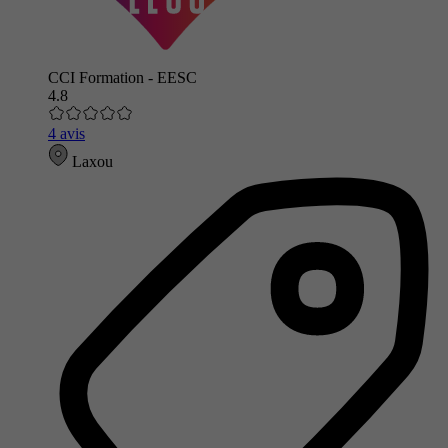
CCI Formation - EESC
4.8
4 avis
Laxou