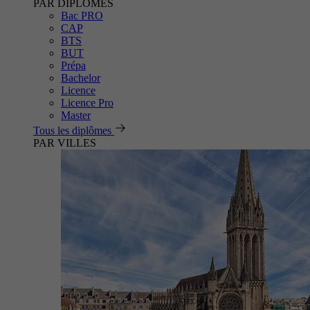
PAR DIPLÔMES
Bac PRO
CAP
BTS
BUT
Prépa
Bachelor
Licence
Licence Pro
Master
Tous les diplômes
PAR VILLES