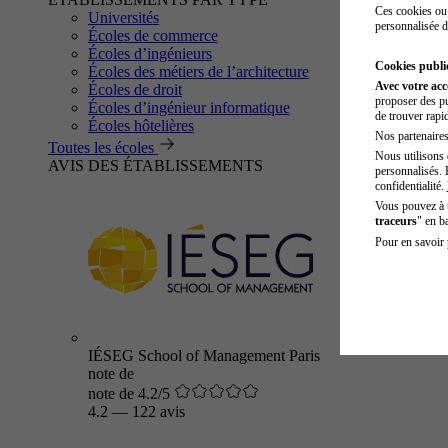
Ces cookies ou 
Universités
personnalisée d
Écoles de commerce
Écoles d’ingénieurs
Cookies public
Écoles des métiers de l’architecture
Avec votre ac
Écoles de droit
proposer des pu
Écoles d’ingénieur informatique
de trouver rapi
Écoles hôtelières
Nos partenaires 
Toutes les écoles
Nous utilisons 
AVIS DES ÉTABLISSEMENTS
personnalisés. 
confidentialité.
Vous pouvez à
traceurs
" en b
Pour en savoir 
IÉSEG School of Management Paris
note de
note de 4.2/5
4.2
—
122 avis