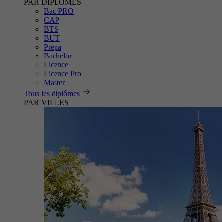
PAR DIPLÔMES
Bac PRO
CAP
BTS
BUT
Prépa
Bachelor
Licence
Licence Pro
Master
Tous les diplômes
PAR VILLES