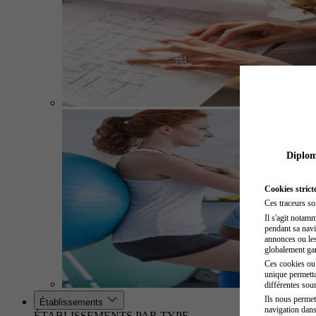
Diplome
Cookies strict
Ces traceurs so
Il s'agit notam
pendant sa navig
annonces ou les 
globalement gara
Ces cookies ou t
unique permetta
différentes sour
Ils nous permet
Établissements
navigation dans
ÉTABLISSEMENTS PAR TYPE