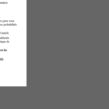
ntation
urs pour vous
os probabilités
’intérêt.
blicités
tique de
er les
ies
.