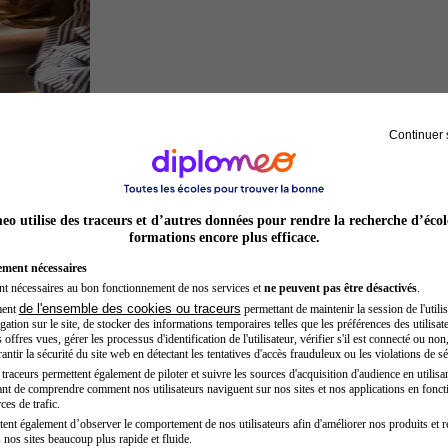
Continuer 
Architecte
o utilise des traceurs et d’autres données pour rendre la recherche d’écol
formations encore plus efficace.
ement nécessaires
nt nécessaires au bon fonctionnement de nos services et
ne peuvent pas être désactivés
.
de l'ensemble des cookies ou traceurs
ment
permettant de maintenir la session de l'utilis
ation sur le site, de stocker des informations temporaires telles que les préférences des utilisate
offres vues, gérer les processus d'identification de l'utilisateur, vérifier s'il est connecté ou non,
ntir la sécurité du site web en détectant les tentatives d'accès frauduleux ou les violations de sé
raceurs permettent également de piloter et suivre les sources d'acquisition d'audience en utilisan
nt de comprendre comment nos utilisateurs naviguent sur nos sites et nos applications en fonct
Kinésithérapeute sportif
ces de trafic.
tent également d’observer le comportement de nos utilisateurs afin d'améliorer nos produits et r
 nos sites beaucoup plus rapide et fluide.