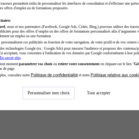
traceurs permettent enfin de personnaliser les interfaces de consultation et d'effectuer une prése
es offres d'emploi ou de formations proposées.
itaires
cord
, nous et nos partenaires (Facebook, Google Ads, Critéo, Bing,) pouvons utiliser des trace
blicités pour des offres d’emploi ou des offres de formations personnalisés afin d’augmenter v
dement un emploi ou une formation.
personnalisent ces publicités en fonction de votre navigation, de votre profil et de vos centres d
des technologies Google (ex : Google Ads) pour mesurer l'audience et proposer des contenus/pu
En acceptant, vous consentez à l'utilisation de vos données par Google conformément à leur poli
En savoir plus
 tout moment
paramétrer vos choix
ou
retirer votre consentement
en cliquant sur le lien "
Gér
as de page.
Politique de confidentialité
Politique relative aux cook
plus, consultez notre
et notre
Personnaliser mes choix
Tout accepter