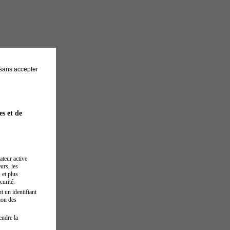
sans accepter
es et de
ateur active
urs, les
 et plus
curité.
t un identifiant
ion des
endre la