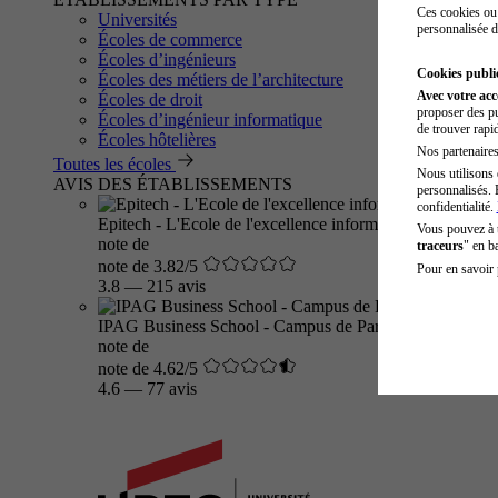
Ces cookies ou 
Universités
personnalisée d
Écoles de commerce
Écoles d’ingénieurs
Cookies public
Écoles des métiers de l’architecture
Avec votre ac
Écoles de droit
proposer des pu
Écoles d’ingénieur informatique
de trouver rapi
Écoles hôtelières
Nos partenaires 
Toutes les écoles
Nous utilisons 
AVIS DES ÉTABLISSEMENTS
personnalisés. 
confidentialité.
Epitech - L'Ecole de l'excellence informatique
Vous pouvez à
note de
traceurs
" en b
note de 3.82/5
Pour en savoir 
3.8
—
215 avis
IPAG Business School - Campus de Paris
note de
note de 4.62/5
4.6
—
77 avis