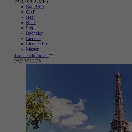
PAR DIPLÔMES
Bac PRO
CAP
BTS
BUT
Prépa
Bachelor
Licence
Licence Pro
Master
Tous les diplômes
PAR VILLES