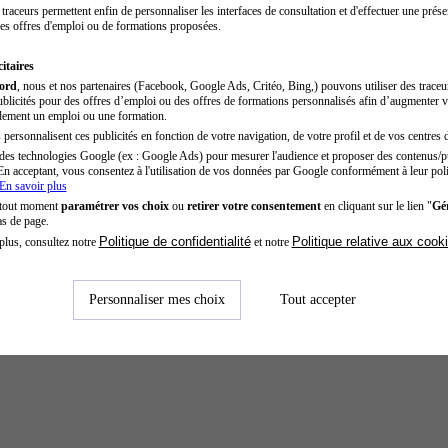
traceurs permettent enfin de personnaliser les interfaces de consultation et d'effectuer une prése
es offres d'emploi ou de formations proposées.
itaires
cord
, nous et nos partenaires (Facebook, Google Ads, Critéo, Bing,) pouvons utiliser des trace
blicités pour des offres d’emploi ou des offres de formations personnalisés afin d’augmenter v
dement un emploi ou une formation.
personnalisent ces publicités en fonction de votre navigation, de votre profil et de vos centres d
des technologies Google (ex : Google Ads) pour mesurer l'audience et proposer des contenus/pu
En acceptant, vous consentez à l'utilisation de vos données par Google conformément à leur poli
En savoir plus
 tout moment
paramétrer vos choix
ou
retirer votre consentement
en cliquant sur le lien "
Gér
as de page.
Politique de confidentialité
Politique relative aux cook
plus, consultez notre
et notre
Personnaliser mes choix
Tout accepter