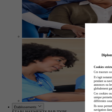
Diplome
Cookies strict
Ces traceurs so
Il s'agit notam
pendant sa navig
annonces ou les 
globalement gara
Ces cookies ou t
unique permetta
différentes sour
Ils nous permet
Établissements
navigation dans
ÉTABLISSEMENTS PAR TYPE