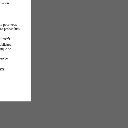
ntation
urs pour vous
os probabilités
’intérêt.
blicités
tique de
er les
ies
.