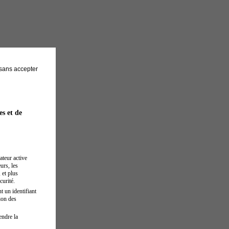
sans accepter
es et de
ateur active
urs, les
 et plus
curité.
t un identifiant
ion des
endre la