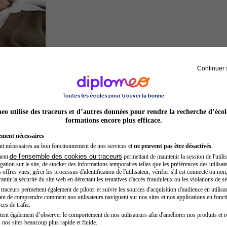
Continuer 
Sage-femme
o utilise des traceurs et d’autres données pour rendre la recherche d’écol
formations encore plus efficace.
ement nécessaires
nt nécessaires au bon fonctionnement de nos services et
ne peuvent pas être désactivés
.
de l'ensemble des cookies ou traceurs
ment
permettant de maintenir la session de l'utilis
ation sur le site, de stocker des informations temporaires telles que les préférences des utilisate
offres vues, gérer les processus d'identification de l'utilisateur, vérifier s'il est connecté ou non,
ntir la sécurité du site web en détectant les tentatives d'accès frauduleux ou les violations de sé
raceurs permettent également de piloter et suivre les sources d'acquisition d'audience en utilisan
nt de comprendre comment nos utilisateurs naviguent sur nos sites et nos applications en fonct
Secrétaire médicale
ces de trafic.
tent également d’observer le comportement de nos utilisateurs afin d'améliorer nos produits et r
 nos sites beaucoup plus rapide et fluide.