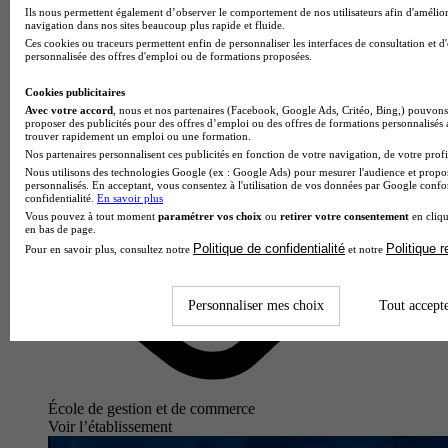
Ils nous permettent également d’observer le comportement de nos utilisateurs afin d'amélior
navigation dans nos sites beaucoup plus rapide et fluide.
Ces cookies ou traceurs permettent enfin de personnaliser les interfaces de consultation et d
personnalisée des offres d'emploi ou de formations proposées.
Cookies publicitaires
Avec votre accord
, nous et nos partenaires (Facebook, Google Ads, Critéo, Bing,) pouvons 
proposer des publicités pour des offres d’emploi ou des offres de formations personnalisés
trouver rapidement un emploi ou une formation.
Nos partenaires personnalisent ces publicités en fonction de votre navigation, de votre profil
Nous utilisons des technologies Google (ex : Google Ads) pour mesurer l'audience et propos
personnalisés. En acceptant, vous consentez à l'utilisation de vos données par Google conf
confidentialité.
En savoir plus
Vous pouvez à tout moment
paramétrer vos choix
ou
retirer votre consentement
en cliqu
en bas de page.
Politique de confidentialité
Politique 
Pour en savoir plus, consultez notre
et notre
Personnaliser mes choix
Tout accept
École de gestion et de commerce
Voir l’établissement