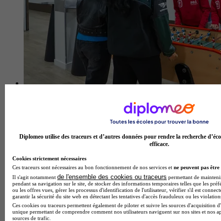
Diplomeo utilise des traceurs et d’autres données pour rendre la recherche d’éco
efficace.
Cookies strictement nécessaires
Ces traceurs sont nécessaires au bon fonctionnement de nos services et
ne peuvent pas être 
PPA BUSINESS SCHOOL - PARIS
de l'ensemble des cookies ou traceurs
Il s'agit notamment
permettant de maintenir 
pendant sa navigation sur le site, de stocker des informations temporaires telles que les préf
4.9
ou les offres vues, gérer les processus d'identification de l'utilisateur, vérifier s'il est conn
garantir la sécurité du site web en détectant les tentatives d'accès frauduleux ou les violation
8 avis
Ces cookies ou traceurs permettent également de piloter et suivre les sources d'acquisition d'
unique permettant de comprendre comment nos utilisateurs naviguent sur nos sites et nos ap
Paris 14e
sources de trafic.