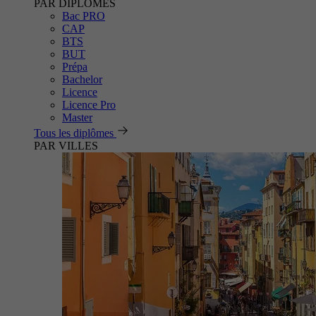
PAR DIPLÔMES
Bac PRO
CAP
BTS
BUT
Prépa
Bachelor
Licence
Licence Pro
Master
Tous les diplômes
PAR VILLES