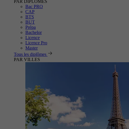
PAR DIPLÔMES
Bac PRO
CAP
BTS
BUT
Prépa
Bachelor
Licence
Licence Pro
Master
Tous les diplômes
PAR VILLES