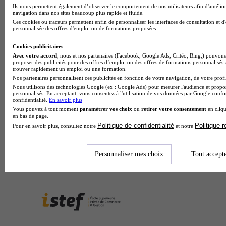
Ils nous permettent également d’observer le comportement de nos utilisateurs afin d'amélior
navigation dans nos sites beaucoup plus rapide et fluide.
Ces cookies ou traceurs permettent enfin de personnaliser les interfaces de consultation et d
personnalisée des offres d'emploi ou de formations proposées.
Cookies publicitaires
Avec votre accord
, nous et nos partenaires (Facebook, Google Ads, Critéo, Bing,) pouvons 
proposer des publicités pour des offres d’emploi ou des offres de formations personnalisés
trouver rapidement un emploi ou une formation.
Nos partenaires personnalisent ces publicités en fonction de votre navigation, de votre profil
Nous utilisons des technologies Google (ex : Google Ads) pour mesurer l'audience et propos
personnalisés. En acceptant, vous consentez à l'utilisation de vos données par Google conf
confidentialité.
En savoir plus
Vous pouvez à tout moment
paramétrer vos choix
ou
retirer votre consentement
en cliqu
en bas de page.
Politique de confidentialité
Politique 
Pour en savoir plus, consultez notre
et notre
Personnaliser mes choix
Tout accept