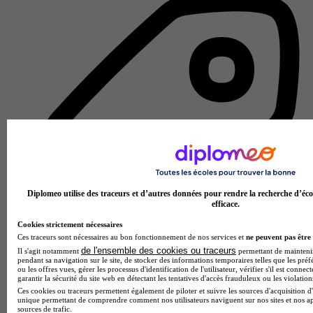
Diplomeo utilise des traceurs et d’autres données pour rendre la recherche d’éco
efficace.
Cookies strictement nécessaires
Ces traceurs sont nécessaires au bon fonctionnement de nos services et
ne peuvent pas être 
de l'ensemble des cookies ou traceurs
Il s'agit notamment
permettant de maintenir 
pendant sa navigation sur le site, de stocker des informations temporaires telles que les préf
École de gestion et de commerce
ou les offres vues, gérer les processus d'identification de l'utilisateur, vérifier s'il est conn
garantir la sécurité du site web en détectant les tentatives d'accès frauduleux ou les violation
Voir l’établissement
Ces cookies ou traceurs permettent également de piloter et suivre les sources d'acquisition d'
unique permettant de comprendre comment nos utilisateurs naviguent sur nos sites et nos ap
sources de trafic.