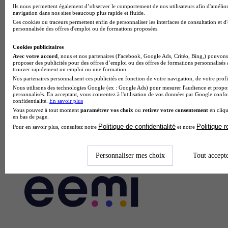
Ils nous permettent également d’observer le comportement de nos utilisateurs afin d'amélior
navigation dans nos sites beaucoup plus rapide et fluide.
Ces cookies ou traceurs permettent enfin de personnaliser les interfaces de consultation et d
personnalisée des offres d'emploi ou de formations proposées.
Cookies publicitaires
Avec votre accord
, nous et nos partenaires (Facebook, Google Ads, Critéo, Bing,) pouvons 
proposer des publicités pour des offres d’emploi ou des offres de formations personnalisés
trouver rapidement un emploi ou une formation.
Nos partenaires personnalisent ces publicités en fonction de votre navigation, de votre profil
Nous utilisons des technologies Google (ex : Google Ads) pour mesurer l'audience et propos
personnalisés. En acceptant, vous consentez à l'utilisation de vos données par Google conf
confidentialité.
En savoir plus
Vous pouvez à tout moment
paramétrer vos choix
ou
retirer votre consentement
en cliqu
en bas de page.
Politique de confidentialité
Politique 
Pour en savoir plus, consultez notre
et notre
Personnaliser mes choix
Tout accept