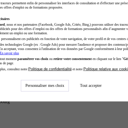
traceurs permettent enfin de personnaliser les interfaces de consultation et d'effectuer une prése
es offres d'emploi ou de formations proposées.
itaires
cord
, nous et nos partenaires (Facebook, Google Ads, Critéo, Bing,) pouvons utiliser des trace
blicités pour des offres d’emploi ou des offres de formations personnalisés afin d’augmenter v
dement un emploi ou une formation.
personnalisent ces publicités en fonction de votre navigation, de votre profil et de vos centres d
des technologies Google (ex : Google Ads) pour mesurer l'audience et proposer des contenus/pu
En acceptant, vous consentez à l'utilisation de vos données par Google conformément à leur poli
En savoir plus
 tout moment
paramétrer vos choix
ou
retirer votre consentement
en cliquant sur le lien "
Gér
as de page.
Politique de confidentialité
Politique relative aux cook
plus, consultez notre
et notre
Personnaliser mes choix
Tout accepter
sbourg