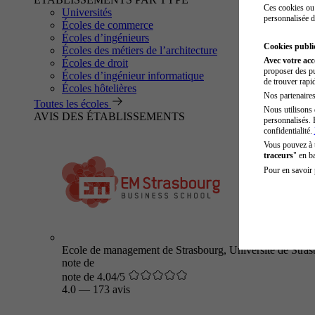
Ces cookies ou 
Universités
personnalisée d
Écoles de commerce
Écoles d’ingénieurs
Cookies public
Écoles des métiers de l’architecture
Avec votre ac
Écoles de droit
proposer des pu
Écoles d’ingénieur informatique
de trouver rapi
Écoles hôtelières
Nos partenaires 
Toutes les écoles
Nous utilisons 
AVIS DES ÉTABLISSEMENTS
personnalisés. 
confidentialité.
Vous pouvez à
traceurs
" en b
Pour en savoir 
Ecole de management de Strasbourg, Université de Stra
note de
note de 4.04/5
4.0
—
173 avis