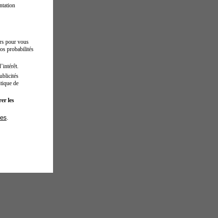
ntation
urs pour vous
os probabilités
’intérêt.
blicités
tique de
er les
ies
.