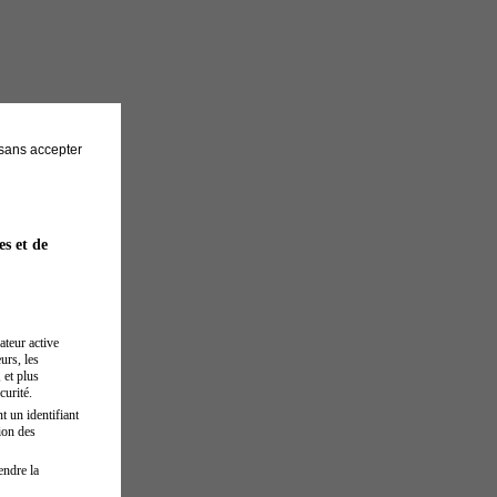
sans accepter
es et de
ateur active
urs, les
 et plus
curité.
t un identifiant
ion des
endre la