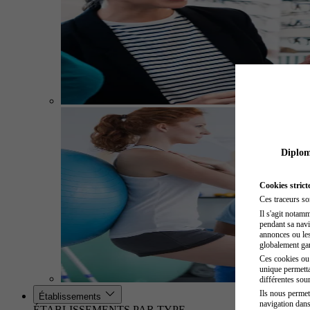
Diplome
Cookies strict
Ces traceurs so
Il s'agit notam
pendant sa navig
annonces ou les 
globalement gara
Ces cookies ou t
unique permetta
différentes sour
Ils nous permet
Établissements
navigation dans
ÉTABLISSEMENTS PAR TYPE