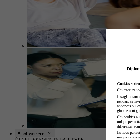
Diplome
Cookies strict
Ces traceurs so
Il s'agit notam
pendant sa navig
annonces ou les 
globalement gara
Ces cookies ou t
unique permetta
différentes sour
Ils nous permet
Établissements
navigation dans
ÉTABLISSEMENTS PAR TYPE