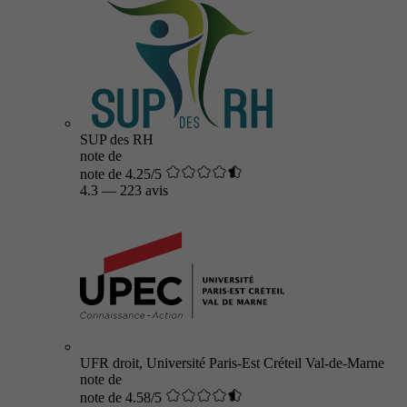
SUP des RH
note de
note de 4.25/5
4.3
—
223 avis
UFR droit, Université Paris-Est Créteil Val-de-Marne
note de
note de 4.58/5