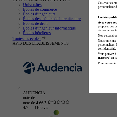
Ces cookies ou 
Universités
personnalisée d
Écoles de commerce
Écoles d’ingénieurs
Cookies public
Écoles des métiers de l’architecture
Avec votre ac
Écoles de droit
proposer des pu
Écoles d’ingénieur informatique
de trouver rapi
Écoles hôtelières
Nos partenaires 
Toutes les écoles
Nous utilisons 
AVIS DES ÉTABLISSEMENTS
personnalisés. 
confidentialité.
Vous pouvez à
traceurs
" en b
Pour en savoir 
AUDENCIA
note de
note de 4.66/5
4.7
—
116 avis