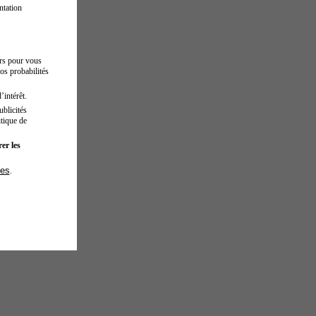
ntation
urs pour vous
os probabilités
’intérêt.
blicités
tique de
er les
ies
.