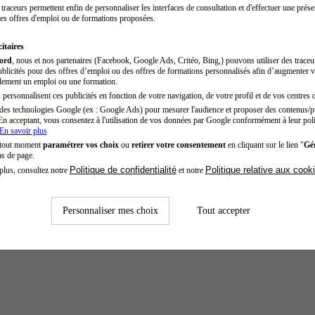
traceurs permettent enfin de personnaliser les interfaces de consultation et d'effectuer une prése
es offres d'emploi ou de formations proposées.
itaires
cord
, nous et nos partenaires (Facebook, Google Ads, Critéo, Bing,) pouvons utiliser des trace
blicités pour des offres d’emploi ou des offres de formations personnalisés afin d’augmenter v
dement un emploi ou une formation.
personnalisent ces publicités en fonction de votre navigation, de votre profil et de vos centres d
des technologies Google (ex : Google Ads) pour mesurer l'audience et proposer des contenus/pu
En acceptant, vous consentez à l'utilisation de vos données par Google conformément à leur poli
En savoir plus
 tout moment
paramétrer vos choix
ou
retirer votre consentement
en cliquant sur le lien "
Gér
as de page.
Politique de confidentialité
Politique relative aux cook
plus, consultez notre
et notre
Personnaliser mes choix
Tout accepter