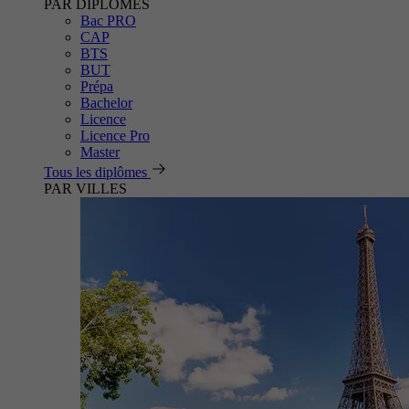
PAR DIPLÔMES
Bac PRO
CAP
BTS
BUT
Prépa
Bachelor
Licence
Licence Pro
Master
Tous les diplômes
PAR VILLES