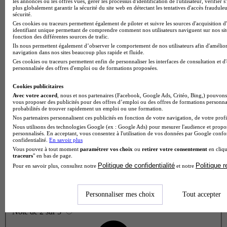
les annonces ou les offres vues, gérer les processus d'identification de l'utilisateur, vérifier s
plus globalement garantir la sécurité du site web en détectant les tentatives d'accès fraudule
sécurité.
Ces cookies ou traceurs permettent également de piloter et suivre les sources d'acquisition d
identifiant unique permettant de comprendre comment nos utilisateurs naviguent sur nos site
fonction des différentes sources de trafic.
Ils nous permettent également d’observer le comportement de nos utilisateurs afin d'amélior
navigation dans nos sites beaucoup plus rapide et fluide.
Ces cookies ou traceurs permettent enfin de personnaliser les interfaces de consultation et d
personnalisée des offres d'emploi ou de formations proposées.
Cookies publicitaires
Avec votre accord
, nous et nos partenaires (Facebook, Google Ads, Critéo, Bing,) pouvons 
vous proposer des publicités pour des offres d’emploi ou des offres de formations personna
probabilités de trouver rapidement un emploi ou une formation.
Nos partenaires personnalisent ces publicités en fonction de votre navigation, de votre profil
Nous utilisons des technologies Google (ex : Google Ads) pour mesurer l'audience et propos
personnalisés. En acceptant, vous consentez à l'utilisation de vos données par Google conf
confidentialité.
En savoir plus
Vous pouvez à tout moment
paramétrer vos choix
ou
retirer votre consentement
en cliqu
traceurs
" en bas de page.
Politique de confidentialité
Politique 
Pour en savoir plus, consultez notre
et notre
Personnaliser mes choix
Tout accepter
Note de 2 sur 5