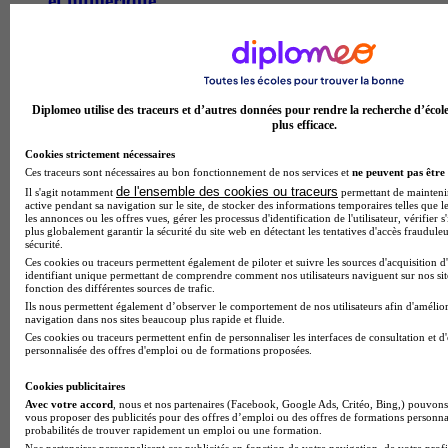
et numérique
Le bac technologique sti2d sciences et technologies de
l'industrie et du developpement durable avec enseignement
specifique systemes d'information et numerique du lycee
polyvalent jean baptiste schwilgue forme aux technologies
numeriques et aux systemes informatiques integres. les
Diplomeo utilise des traceurs et d’autres données pour rendre la recherche d’écol
plus efficace.
etudiants y acquierent une solide maitrise de la
programmation, des reseaux informatiques, des bases de
Cookies strictement nécessaires
donnees et des systemes embarques. la formation developpe
Ces traceurs sont nécessaires au bon fonctionnement de nos services et
ne peuvent pas être 
des competences en conception d'applications, analyse de
de l'ensemble des cookies ou traceurs
Il s'agit notamment
permettant de maintenir 
cahiers des charges techniques, et gestion de projets
active pendant sa navigation sur le site, de stocker des informations temporaires telles que le
numeriques collaboratifs. l'approche pedagogique privilegie
les annonces ou les offres vues, gérer les processus d'identification de l'utilisateur, vérifier s
plus globalement garantir la sécurité du site web en détectant les tentatives d'accès fraudule
les projets concrets et l'innovation technologique durable. les
sécurité.
diplomes deviennent techniciens superieurs en informatique
Ces cookies ou traceurs permettent également de piloter et suivre les sources d'acquisition d
industrielle, developpeurs d'applications mobiles,
identifiant unique permettant de comprendre comment nos utilisateurs naviguent sur nos site
fonction des différentes sources de trafic.
administrateurs systemes et reseaux, ou integrent des ecoles
Ils nous permettent également d’observer le comportement de nos utilisateurs afin d'amélior
d'ingenieurs specialisees. cette specialisation prepare
navigation dans nos sites beaucoup plus rapide et fluide.
efficacement aux metiers emergents du numerique dans
Ces cookies ou traceurs permettent enfin de personnaliser les interfaces de consultation et d
l'industrie 4.0, la domotique et les objets connectes.
personnalisée des offres d'emploi ou de formations proposées.
Temps plein
En présentiel
Cookies publicitaires
Avec votre accord
, nous et nos partenaires (Facebook, Google Ads, Critéo, Bing,) pouvons 
Bac techno - STI2D sciences et technologies de
vous proposer des publicités pour des offres d’emploi ou des offres de formations personna
probabilités de trouver rapidement un emploi ou une formation.
l'industrie et du développement durable