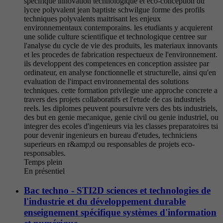
specifique innovation technologique et eco-conception du
lycee polyvalent jean baptiste schwilgue forme des profils
techniques polyvalents maitrisant les enjeux
environnementaux contemporains. les etudiants y acquierent
une solide culture scientifique et technologique centree sur
l'analyse du cycle de vie des produits, les materiaux innovants
et les procedes de fabrication respectueux de l'environnement.
ils developpent des competences en conception assistee par
ordinateur, en analyse fonctionnelle et structurelle, ainsi qu'en
evaluation de l'impact environnemental des solutions
techniques. cette formation privilegie une approche concrete a
travers des projets collaboratifs et l'etude de cas industriels
reels. les diplomes peuvent poursuivre vers des bts industriels,
des but en genie mecanique, genie civil ou genie industriel, ou
integrer des ecoles d'ingenieurs via les classes preparatoires tsi
pour devenir ingenieurs en bureau d'etudes, techniciens
superieurs en r&amp;d ou responsables de projets eco-
responsables.
Temps plein
En présentiel
Bac techno - STI2D sciences et technologies de
l'industrie et du développement durable
enseignement spécifique systèmes d'information