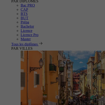
PAR DIPLÔMES
Bac PRO
CAP
BTS
BUT
Prépa
Bachelor
Licence
Licence Pro
Master
Tous les diplômes
PAR VILLES