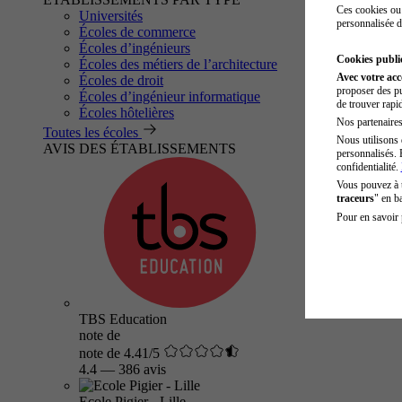
Ces cookies ou 
Universités
personnalisée d
Écoles de commerce
Écoles d’ingénieurs
Cookies public
Écoles des métiers de l’architecture
Avec votre ac
Écoles de droit
proposer des pu
Écoles d’ingénieur informatique
de trouver rapi
Écoles hôtelières
Nos partenaires 
Toutes les écoles
Nous utilisons 
AVIS DES ÉTABLISSEMENTS
personnalisés. 
confidentialité.
Vous pouvez à
traceurs
" en b
Pour en savoir 
TBS Education
note de
note de 4.41/5
4.4
—
386 avis
Ecole Pigier - Lille