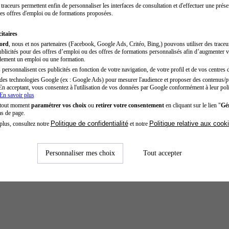
traceurs permettent enfin de personnaliser les interfaces de consultation et d'effectuer une prése
es offres d'emploi ou de formations proposées.
itaires
cord
, nous et nos partenaires (Facebook, Google Ads, Critéo, Bing,) pouvons utiliser des trace
blicités pour des offres d’emploi ou des offres de formations personnalisés afin d’augmenter v
dement un emploi ou une formation.
personnalisent ces publicités en fonction de votre navigation, de votre profil et de vos centres d
des technologies Google (ex : Google Ads) pour mesurer l'audience et proposer des contenus/pu
En acceptant, vous consentez à l'utilisation de vos données par Google conformément à leur poli
En savoir plus
 tout moment
paramétrer vos choix
ou
retirer votre consentement
en cliquant sur le lien "
Gér
as de page.
Politique de confidentialité
Politique relative aux cook
plus, consultez notre
et notre
Personnaliser mes choix
Tout accepter