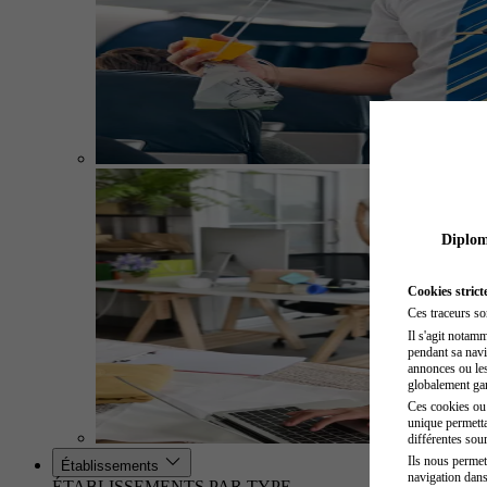
Diplome
Cookies strict
Ces traceurs so
Il s'agit notam
pendant sa navig
annonces ou les 
globalement gara
Ces cookies ou t
unique permetta
différentes sour
Ils nous permet
Établissements
navigation dans
ÉTABLISSEMENTS PAR TYPE