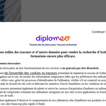
Continuer 
Hôtesse de l'air steward
o utilise des traceurs et d’autres données pour rendre la recherche d’écol
formations encore plus efficace.
ement nécessaires
nt nécessaires au bon fonctionnement de nos services et
ne peuvent pas être désactivés
.
de l'ensemble des cookies ou traceurs
ment
permettant de maintenir la session de l'utilis
ation sur le site, de stocker des informations temporaires telles que les préférences des utilisate
offres vues, gérer les processus d'identification de l'utilisateur, vérifier s'il est connecté ou non,
ntir la sécurité du site web en détectant les tentatives d'accès frauduleux ou les violations de sé
raceurs permettent également de piloter et suivre les sources d'acquisition d'audience en utilisan
nt de comprendre comment nos utilisateurs naviguent sur nos sites et nos applications en fonct
Entrepreneur
ces de trafic.
tent également d’observer le comportement de nos utilisateurs afin d'améliorer nos produits et r
 nos sites beaucoup plus rapide et fluide.