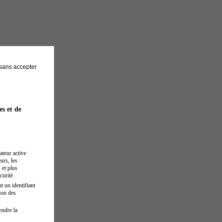
sans accepter
es et de
ateur active
urs, les
 et plus
curité.
t un identifiant
ion des
endre la