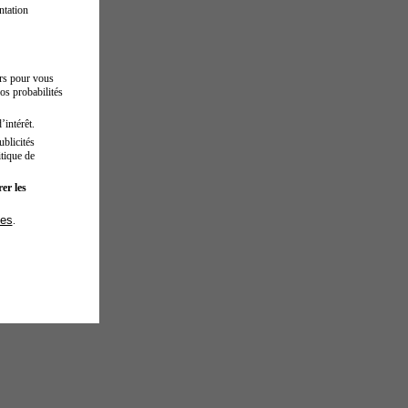
ntation
urs pour vous
os probabilités
’intérêt.
blicités
tique de
er les
ies
.