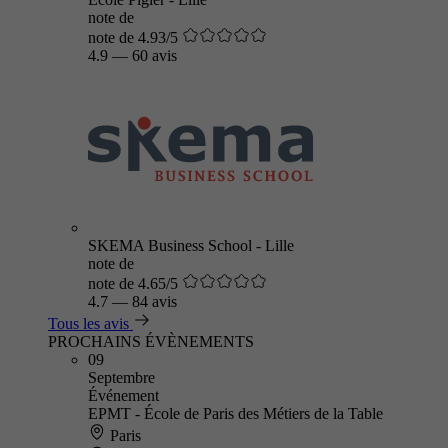
note de
note de 4.93/5
4.9
—
60 avis
SKEMA Business School - Lille
note de
note de 4.65/5
4.7
—
84 avis
Tous les avis
PROCHAINS ÉVÈNEMENTS
09
Septembre
Événement
EPMT - École de Paris des Métiers de la Table
Paris