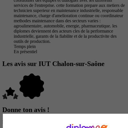
coordonner des equipes et dialoguer avec les differents
services de l'entreprise. cette formation prepare aux metiers de
technicien superieur en maintenance industrielle, responsable
maintenance, charge d'amelioration continue ou coordinateur
methodes maintenance dans des secteurs varies :
agroalimentaire, automobile, energie, pharmaceutique. les
diplomes deviennent des acteurs cles de la performance
industrielle, garants de la fiabilite et de la productivite des
outils de production.
Temps plein
En présentiel
Les avis sur IUT Chalon-sur-Saône
Donne ton avis !
Partage ton expérience et aide d’autres étudiants à faire le bon choix.
Donne ton avis entre 1 et 5 étoiles