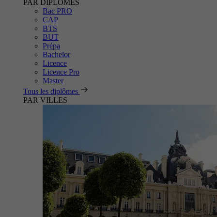
PAR DIPLÔMES
Bac PRO
CAP
BTS
BUT
Prépa
Bachelor
Licence
Licence Pro
Master
Tous les diplômes
PAR VILLES