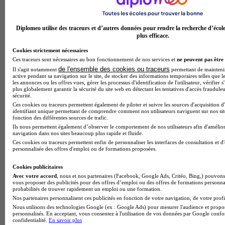
Diplomeo utilise des traceurs et d’autres données pour rendre la recherche d’écol
plus efficace.
Cookies strictement nécessaires
Ces traceurs sont nécessaires au bon fonctionnement de nos services et
ne peuvent pas être 
de l'ensemble des cookies ou traceurs
Il s'agit notamment
permettant de maintenir 
active pendant sa navigation sur le site, de stocker des informations temporaires telles que le
les annonces ou les offres vues, gérer les processus d'identification de l'utilisateur, vérifier s
plus globalement garantir la sécurité du site web en détectant les tentatives d'accès fraudule
sécurité.
Ces cookies ou traceurs permettent également de piloter et suivre les sources d'acquisition d
identifiant unique permettant de comprendre comment nos utilisateurs naviguent sur nos site
fonction des différentes sources de trafic.
Ils nous permettent également d’observer le comportement de nos utilisateurs afin d'amélior
navigation dans nos sites beaucoup plus rapide et fluide.
Ces cookies ou traceurs permettent enfin de personnaliser les interfaces de consultation et d
personnalisée des offres d'emploi ou de formations proposées.
Cookies publicitaires
Avec votre accord
, nous et nos partenaires (Facebook, Google Ads, Critéo, Bing,) pouvons 
vous proposer des publicités pour des offres d’emploi ou des offres de formations personna
probabilités de trouver rapidement un emploi ou une formation.
Nos partenaires personnalisent ces publicités en fonction de votre navigation, de votre profil
Nous utilisons des technologies Google (ex : Google Ads) pour mesurer l'audience et propos
personnalisés. En acceptant, vous consentez à l'utilisation de vos données par Google conf
confidentialité.
En savoir plus
Note de 1 sur 5