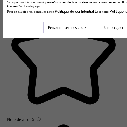
Vous pouvez à tout moment
paramétrer vos choix
ou
retirer votre consentement
en cliqu
traceurs
" en bas de page.
Politique de confidentialité
Politique 
Pour en savoir plus, consultez notre
et notre
Personnaliser mes choix
Tout accepter
Note de 2 sur 5