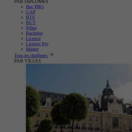
PAR DIPLÔMES
Bac PRO
CAP
BTS
BUT
Prépa
Bachelor
Licence
Licence Pro
Master
Tous les diplômes
PAR VILLES