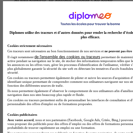
du luxe bordelais. les diplomes accedent a des postes
strategiques tels que brand manager cosmetiques, international
product manager, directeur marketing beaute ou business
developer luxe au sein de groupes cosmetiques internationaux
et maisons de luxe.
Alternance
Diplomeo utilise des traceurs et d’autres données pour rendre la recherche d’écol
En présentiel
plus efficace.
MSc - In Luxury Management, Goods et
Cookies strictement nécessaires
Services
Ces traceurs sont nécessaires au bon fonctionnement de nos services et
ne peuvent pas être 
de l'ensemble des cookies ou traceurs
Il s'agit notamment
permettant de maintenir 
active pendant sa navigation sur le site, de stocker des informations temporaires telles que le
Le master of science in luxury management, goods et services
les annonces ou les offres vues, gérer les processus d'identification de l'utilisateur, vérifier s
propose par inseec luxury a bordeaux forme des experts
plus globalement garantir la sécurité du site web en détectant les tentatives d'accès fraudule
sécurité.
capables de piloter la strategie et le developpement des
Ces cookies ou traceurs permettent également de piloter et suivre les sources d'acquisition d
marques de luxe sur les marches internationaux. au
identifiant unique permettant de comprendre comment nos utilisateurs naviguent sur nos site
programme : management de l'experience client haut de
fonction des différentes sources de trafic.
gamme, strategies marketing et communication premium,
Ils nous permettent également d’observer le comportement de nos utilisateurs afin d'amélior
gestion de la distribution selective, analyse des tendances et
navigation dans nos sites beaucoup plus rapide et fluide.
comportements d'achat du consommateur luxury, ainsi que la
Ces cookies ou traceurs permettent enfin de personnaliser les interfaces de consultation et d
personnalisée des offres d'emploi ou de formations proposées.
maitrise des codes culturels et de l'excellence operationnelle
propres au secteur. les participants developpent des
Cookies publicitaires
competences pointues en branding, retail management, digital
Avec votre accord
, nous et nos partenaires (Facebook, Google Ads, Critéo, Bing,) pouvons 
luxury et pilotage de projets innovants. a l'issue du cursus, les
vous proposer des publicités pour des offres d’emploi ou des offres de formations personna
diplomes evoluent vers des fonctions strategiques et
probabilités de trouver rapidement un emploi ou une formation.
operationnelles : chef de produit luxe, responsable