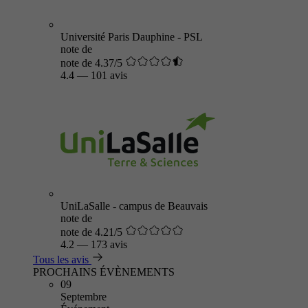
Université Paris Dauphine - PSL
note de
note de 4.37/5
4.4
—
101 avis
UniLaSalle - campus de Beauvais
note de
note de 4.21/5
4.2
—
173 avis
Tous les avis
PROCHAINS ÉVÈNEMENTS
09
Septembre