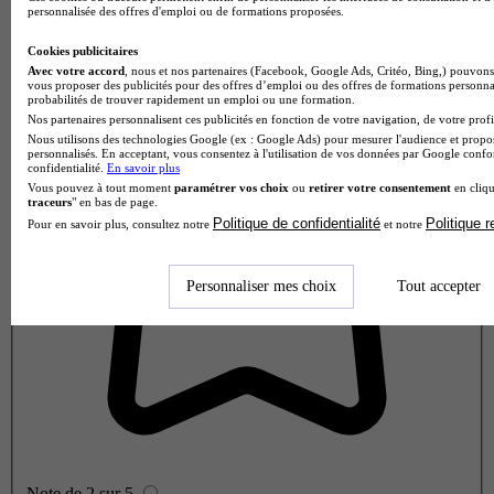
personnalisée des offres d'emploi ou de formations proposées.
Note de 1 sur 5
Cookies publicitaires
Avec votre accord
, nous et nos partenaires (Facebook, Google Ads, Critéo, Bing,) pouvons 
vous proposer des publicités pour des offres d’emploi ou des offres de formations personna
probabilités de trouver rapidement un emploi ou une formation.
Nos partenaires personnalisent ces publicités en fonction de votre navigation, de votre profil
Nous utilisons des technologies Google (ex : Google Ads) pour mesurer l'audience et propos
personnalisés. En acceptant, vous consentez à l'utilisation de vos données par Google conf
confidentialité.
En savoir plus
Vous pouvez à tout moment
paramétrer vos choix
ou
retirer votre consentement
en cliqu
traceurs
" en bas de page.
Politique de confidentialité
Politique 
Pour en savoir plus, consultez notre
et notre
Personnaliser mes choix
Tout accepter
Note de 2 sur 5