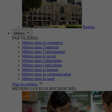
Rennes
Métiers
PAR FILIÈRES
Métiers dans le commerce
Métiers dans l’industrie
Métiers dans l’informatique
Métiers dans le social
Métiers dans l’immobilier
Métiers dans l’agriculture
Métiers dans la banque
Métiers dans la communication
Métiers dans la santé
Tous les métiers
MÉTIERS LES PLUS RECHERCHÉS