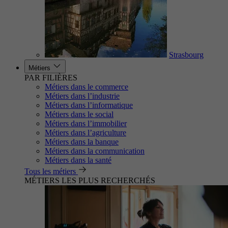
Strasbourg
Métiers
PAR FILIÈRES
Métiers dans le commerce
Métiers dans l’industrie
Métiers dans l’informatique
Métiers dans le social
Métiers dans l’immobilier
Métiers dans l’agriculture
Métiers dans la banque
Métiers dans la communication
Métiers dans la santé
Tous les métiers
MÉTIERS LES PLUS RECHERCHÉS