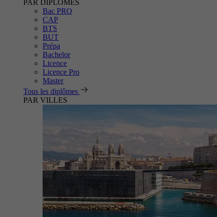
PAR DIPLÔMES
Bac PRO
CAP
BTS
BUT
Prépa
Bachelor
Licence
Licence Pro
Master
Tous les diplômes
PAR VILLES