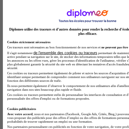
Diplomeo utilise des traceurs et d’autres données pour rendre la recherche d’écol
plus efficace.
Cookies strictement nécessaires
Ces traceurs sont nécessaires au bon fonctionnement de nos services et
ne peuvent pas être 
de l'ensemble des cookies ou traceurs
Il s'agit notamment
permettant de maintenir 
active pendant sa navigation sur le site, de stocker des informations temporaires telles que le
les annonces ou les offres vues, gérer les processus d'identification de l'utilisateur, vérifier s
plus globalement garantir la sécurité du site web en détectant les tentatives d'accès fraudule
sécurité.
Ces cookies ou traceurs permettent également de piloter et suivre les sources d'acquisition d
identifiant unique permettant de comprendre comment nos utilisateurs naviguent sur nos site
fonction des différentes sources de trafic.
Note de 1 sur 5
Ils nous permettent également d’observer le comportement de nos utilisateurs afin d'amélior
navigation dans nos sites beaucoup plus rapide et fluide.
Ces cookies ou traceurs permettent enfin de personnaliser les interfaces de consultation et d
personnalisée des offres d'emploi ou de formations proposées.
Cookies publicitaires
Avec votre accord
, nous et nos partenaires (Facebook, Google Ads, Critéo, Bing,) pouvons 
vous proposer des publicités pour des offres d’emploi ou des offres de formations personna
probabilités de trouver rapidement un emploi ou une formation.
Nos partenaires personnalisent ces publicités en fonction de votre navigation, de votre profil