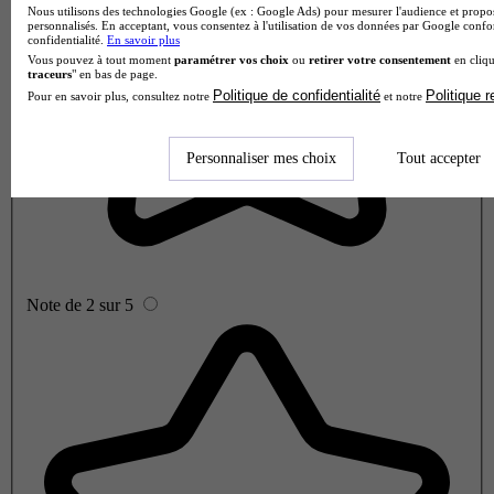
Nous utilisons des technologies Google (ex : Google Ads) pour mesurer l'audience et propos
personnalisés. En acceptant, vous consentez à l'utilisation de vos données par Google conf
confidentialité.
En savoir plus
Vous pouvez à tout moment
paramétrer vos choix
ou
retirer votre consentement
en cliqu
traceurs
" en bas de page.
Politique de confidentialité
Politique 
Pour en savoir plus, consultez notre
et notre
Personnaliser mes choix
Tout accepter
Note de 2 sur 5