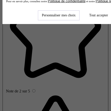
Politique de confidentialité
Politique 
Pour en savoir plus, consultez notre
et notre
Personnaliser mes choix
Tout accepter
Note de 2 sur 5