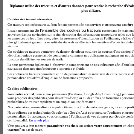
Diplomeo utilise des traceurs et d’autres données pour rendre la recherche d’écol
plus efficace.
Cookies strictement nécessaires
Ces traceurs sont nécessaires au bon fonctionnement de nos services et
ne peuvent pas être 
de l'ensemble des cookies ou traceurs
Il s'agit notamment
permettant de maintenir 
active pendant sa navigation sur le site, de stocker des informations temporaires telles que le
les annonces ou les offres vues, gérer les processus d'identification de l'utilisateur, vérifier s
plus globalement garantir la sécurité du site web en détectant les tentatives d'accès fraudule
sécurité.
Ces cookies ou traceurs permettent également de piloter et suivre les sources d'acquisition d
identifiant unique permettant de comprendre comment nos utilisateurs naviguent sur nos site
fonction des différentes sources de trafic.
Ils nous permettent également d’observer le comportement de nos utilisateurs afin d'amélior
navigation dans nos sites beaucoup plus rapide et fluide.
Ces cookies ou traceurs permettent enfin de personnaliser les interfaces de consultation et d
personnalisée des offres d'emploi ou de formations proposées.
Cookies publicitaires
Avec votre accord
, nous et nos partenaires (Facebook, Google Ads, Critéo, Bing,) pouvons 
vous proposer des publicités pour des offres d’emploi ou des offres de formations personna
probabilités de trouver rapidement un emploi ou une formation.
Nos partenaires personnalisent ces publicités en fonction de votre navigation, de votre profil
Nous utilisons des technologies Google (ex : Google Ads) pour mesurer l'audience et propos
personnalisés. En acceptant, vous consentez à l'utilisation de vos données par Google conf
Note de 1 sur 5
confidentialité.
En savoir plus
Vous pouvez à tout moment
paramétrer vos choix
ou
retirer votre consentement
en cliqu
traceurs
" en bas de page.