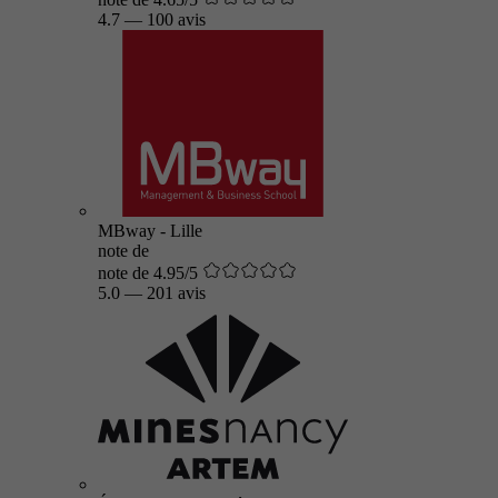
4.7
—
100 avis
MBway - Lille
note de
note de 4.95/5
5.0
—
201 avis