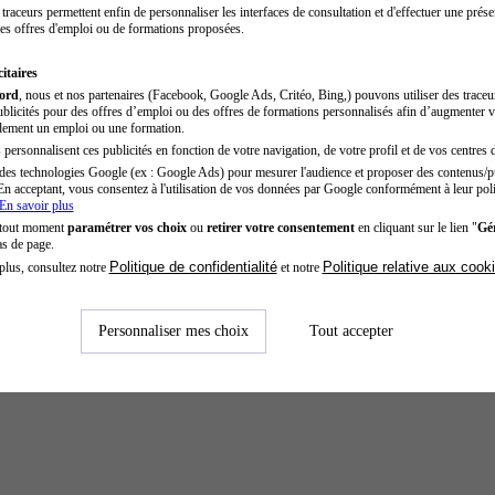
traceurs permettent enfin de personnaliser les interfaces de consultation et d'effectuer une prése
es offres d'emploi ou de formations proposées.
itaires
cord
, nous et nos partenaires (Facebook, Google Ads, Critéo, Bing,) pouvons utiliser des trace
blicités pour des offres d’emploi ou des offres de formations personnalisés afin d’augmenter v
dement un emploi ou une formation.
personnalisent ces publicités en fonction de votre navigation, de votre profil et de vos centres d
des technologies Google (ex : Google Ads) pour mesurer l'audience et proposer des contenus/pu
En acceptant, vous consentez à l'utilisation de vos données par Google conformément à leur poli
En savoir plus
 tout moment
paramétrer vos choix
ou
retirer votre consentement
en cliquant sur le lien "
Gér
as de page.
Politique de confidentialité
Politique relative aux cook
plus, consultez notre
et notre
Personnaliser mes choix
Tout accepter