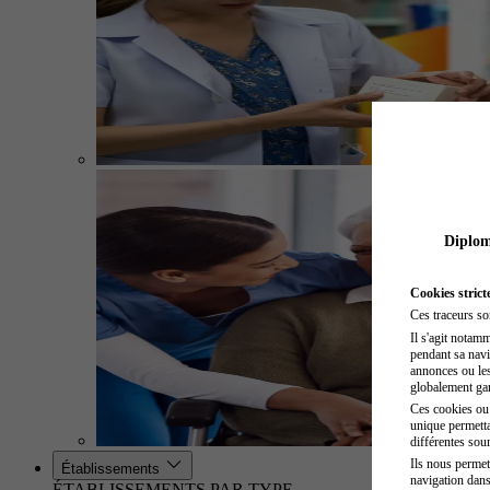
Diplome
Cookies strict
Ces traceurs so
Il s'agit notam
pendant sa navig
annonces ou les 
globalement gara
Ces cookies ou t
unique permetta
différentes sour
Ils nous permet
Établissements
navigation dans
ÉTABLISSEMENTS PAR TYPE