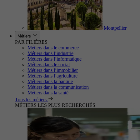
Montpellier
Métiers
PAR FILIÈRES
Métiers dans le commerce
Métiers dans l’industrie
Métiers dans l’informatique
Métiers dans le social
Métiers dans l’immobilier
Métiers dans l’agriculture
Métiers dans la banque
Métiers dans la communication
Métiers dans la santé
Tous les métiers
MÉTIERS LES PLUS RECHERCHÉS