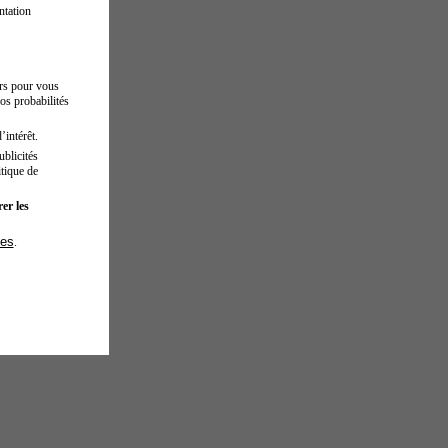
ntation
urs pour vous
os probabilités
’intérêt.
blicités
tique de
er les
ies
.