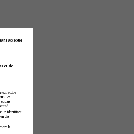
sans accepter
es et de
ateur active
urs, les
 et plus
curité.
t un identifiant
ion des
endre la