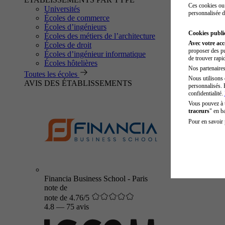
Ces cookies ou 
Universités
personnalisée d
Écoles de commerce
Écoles d’ingénieurs
Cookies public
Écoles des métiers de l’architecture
Avec votre ac
Écoles de droit
proposer des pu
Écoles d’ingénieur informatique
de trouver rapi
Écoles hôtelières
Nos partenaires 
Toutes les écoles
Nous utilisons 
AVIS DES ÉTABLISSEMENTS
personnalisés. 
confidentialité.
Vous pouvez à
traceurs
" en b
Pour en savoir 
Financia Business School - Paris
note de
note de 4.76/5
4.8
—
75 avis