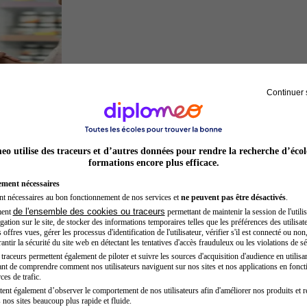
Continuer 
Préparateur en pharmacie
o utilise des traceurs et d’autres données pour rendre la recherche d’écol
formations encore plus efficace.
ement nécessaires
nt nécessaires au bon fonctionnement de nos services et
ne peuvent pas être désactivés
.
de l'ensemble des cookies ou traceurs
ment
permettant de maintenir la session de l'utilis
ation sur le site, de stocker des informations temporaires telles que les préférences des utilisate
offres vues, gérer les processus d'identification de l'utilisateur, vérifier s'il est connecté ou non,
ntir la sécurité du site web en détectant les tentatives d'accès frauduleux ou les violations de sé
raceurs permettent également de piloter et suivre les sources d'acquisition d'audience en utilisan
nt de comprendre comment nos utilisateurs naviguent sur nos sites et nos applications en fonct
Sage-femme
ces de trafic.
tent également d’observer le comportement de nos utilisateurs afin d'améliorer nos produits et r
 nos sites beaucoup plus rapide et fluide.