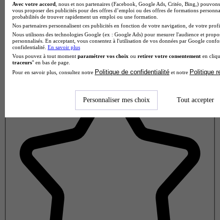
Avec votre accord
, nous et nos partenaires (Facebook, Google Ads, Critéo, Bing,) pouvons 
vous proposer des publicités pour des offres d’emploi ou des offres de formations personna
probabilités de trouver rapidement un emploi ou une formation.
Nos partenaires personnalisent ces publicités en fonction de votre navigation, de votre profil
Nous utilisons des technologies Google (ex : Google Ads) pour mesurer l'audience et propos
personnalisés. En acceptant, vous consentez à l'utilisation de vos données par Google conf
confidentialité.
En savoir plus
Vous pouvez à tout moment
paramétrer vos choix
ou
retirer votre consentement
en cliqu
traceurs
" en bas de page.
Politique de confidentialité
Politique 
Pour en savoir plus, consultez notre
et notre
Note de 3 sur 5
Personnaliser mes choix
Tout accepter