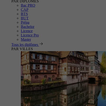
PAR DIPLÔMES
Bac PRO
CAP
BTS
BUT
Prépa
Bachelor
Licence
Licence Pro
Master
Tous les diplômes
PAR VILLES