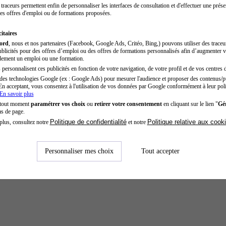
traceurs permettent enfin de personnaliser les interfaces de consultation et d'effectuer une prése
es offres d'emploi ou de formations proposées.
itaires
cord
, nous et nos partenaires (Facebook, Google Ads, Critéo, Bing,) pouvons utiliser des trace
blicités pour des offres d’emploi ou des offres de formations personnalisés afin d’augmenter v
dement un emploi ou une formation.
personnalisent ces publicités en fonction de votre navigation, de votre profil et de vos centres d
des technologies Google (ex : Google Ads) pour mesurer l'audience et proposer des contenus/pu
En acceptant, vous consentez à l'utilisation de vos données par Google conformément à leur poli
En savoir plus
 tout moment
paramétrer vos choix
ou
retirer votre consentement
en cliquant sur le lien "
Gér
as de page.
Politique de confidentialité
Politique relative aux cook
plus, consultez notre
et notre
Personnaliser mes choix
Tout accepter