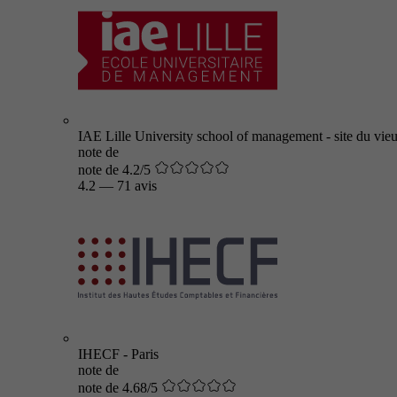
IAE Lille University school of management - site du vieu
note de
note de 4.2/5
4.2
—
71 avis
IHECF - Paris
note de
note de 4.68/5