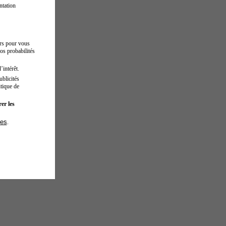
ntation
urs pour vous
os probabilités
’intérêt.
blicités
tique de
er les
ies
.