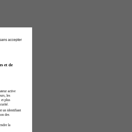
sans accepter
es et de
ateur active
urs, les
 et plus
curité.
t un identifiant
ion des
endre la