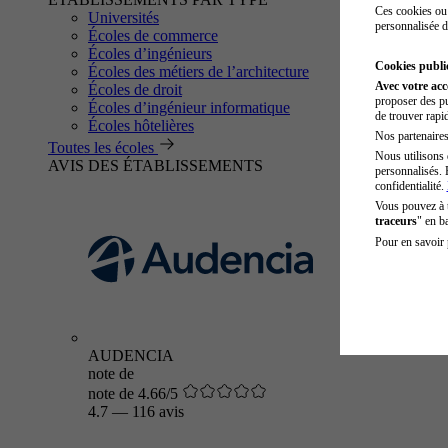
Ces cookies ou 
Universités
personnalisée d
Écoles de commerce
Écoles d’ingénieurs
Cookies public
Écoles des métiers de l’architecture
Avec votre ac
Écoles de droit
proposer des pu
Écoles d’ingénieur informatique
de trouver rapi
Écoles hôtelières
Nos partenaires 
Toutes les écoles
Nous utilisons 
AVIS DES ÉTABLISSEMENTS
personnalisés. 
confidentialité.
Vous pouvez à
traceurs
" en b
Pour en savoir 
AUDENCIA
note de
note de 4.66/5
4.7
—
116 avis