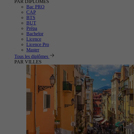
PAR DIPLÔMES
Bac PRO
CAP
BTS
BUT
Prépa
Bachelor
Licence
Licence Pro
Master
Tous les diplômes
PAR VILLES