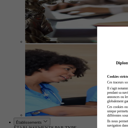
Diplome
Cookies strict
Ces traceurs so
Il s'agit notam
pendant sa navig
annonces ou les 
globalement gara
Ces cookies ou t
unique permetta
différentes sour
Ils nous permet
Établissements
navigation dans
ÉTABLISSEMENTS PAR TYPE