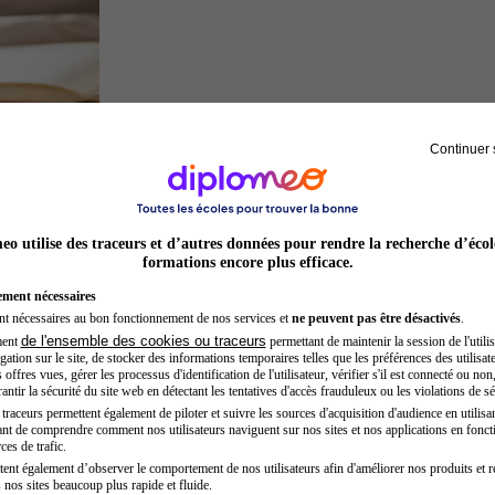
Continuer 
Juriste
o utilise des traceurs et d’autres données pour rendre la recherche d’écol
formations encore plus efficace.
ement nécessaires
nt nécessaires au bon fonctionnement de nos services et
ne peuvent pas être désactivés
.
de l'ensemble des cookies ou traceurs
ment
permettant de maintenir la session de l'utilis
ation sur le site, de stocker des informations temporaires telles que les préférences des utilisate
offres vues, gérer les processus d'identification de l'utilisateur, vérifier s'il est connecté ou non,
ntir la sécurité du site web en détectant les tentatives d'accès frauduleux ou les violations de sé
raceurs permettent également de piloter et suivre les sources d'acquisition d'audience en utilisan
nt de comprendre comment nos utilisateurs naviguent sur nos sites et nos applications en fonct
Secrétaire médicale
ces de trafic.
tent également d’observer le comportement de nos utilisateurs afin d'améliorer nos produits et r
 nos sites beaucoup plus rapide et fluide.