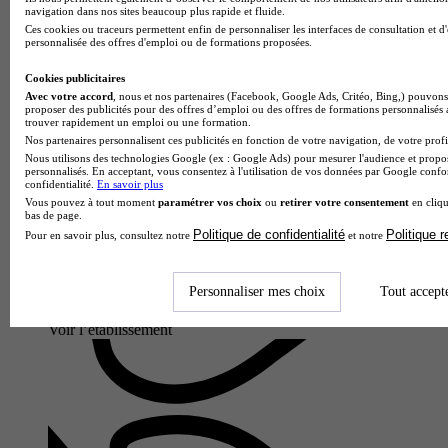
navigation dans nos sites beaucoup plus rapide et fluide.
Ces cookies ou traceurs permettent enfin de personnaliser les interfaces de consultation et d
personnalisée des offres d'emploi ou de formations proposées.
Cookies publicitaires
Avec votre accord
, nous et nos partenaires (Facebook, Google Ads, Critéo, Bing,) pouvons 
proposer des publicités pour des offres d’emploi ou des offres de formations personnalisés
trouver rapidement un emploi ou une formation.
Nos partenaires personnalisent ces publicités en fonction de votre navigation, de votre profil
Nous utilisons des technologies Google (ex : Google Ads) pour mesurer l'audience et propos
personnalisés. En acceptant, vous consentez à l'utilisation de vos données par Google conf
confidentialité.
En savoir plus
Vous pouvez à tout moment
paramétrer vos choix
ou
retirer votre consentement
en cliqu
bas de page.
Politique de confidentialité
Politique 
Pour en savoir plus, consultez notre
et notre
Personnaliser mes choix
Tout accept
Lycée professionnel
Voir l’établissement