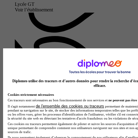
Lycée GT
Voir l’établissement
Diplomeo utilise des traceurs et d’autres données pour rendre la recherche d’éco
efficace.
Lycée professionnel Francis de Croisset
Cookies strictement nécessaires
Aucun avis
Ces traceurs sont nécessaires au bon fonctionnement de nos services et
ne peuvent pas être 
de l'ensemble des cookies ou traceurs
Grasse
Il s'agit notamment
permettant de maintenir 
pendant sa navigation sur le site, de stocker des informations temporaires telles que les préf
ou les offres vues, gérer les processus d'identification de l'utilisateur, vérifier s'il est conn
la sécurité du site web en détectant les tentatives d'accès frauduleux ou les violations de sécu
Ces cookies ou traceurs permettent également de piloter et suivre les sources d'acquisition d'
unique permettant de comprendre comment nos utilisateurs naviguent sur nos sites et nos ap
sources de trafic.
Ils nous permettent également d’observer le comportement de nos utilisateurs afin d'amélior