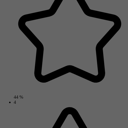
44 %
4