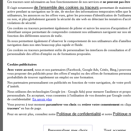
Ces traceurs sont nécessaires au bon fonctionnement de nos services et
ne peuvent pas être 
de l'ensemble des cookies ou traceurs
Il s'agit notamment
permettant de maintenir 
active pendant sa navigation sur le site, de stocker des informations temporaires telles que l
utilisateurs, les annonces ou les offres vues, gérer les processus d'identification de l'utilisateu
ou non, et plus globalement garantir la sécurité du site web en détectant les tentatives d'acc
violations de sécurité.
Ces cookies ou traceurs permettent également de piloter et suivre les sources d'acquisition d
identifiant unique permettant de comprendre comment nos utilisateurs naviguent sur nos site
fonction des différentes sources de trafic.
Ils nous permettent également d’observer le comportement de nos utilisateurs afin d'amélior
navigation dans nos sites beaucoup plus rapide et fluide.
Ces cookies ou traceurs permettent enfin de personnaliser les interfaces de consultation et d
personnalisée des offres d'emploi ou de formations proposées.
Cookies publicitaires
Avec votre accord
, nous et nos partenaires (Facebook, Google Ads, Critéo, Bing,) pouvons 
Note de 2 sur 5
vous proposer des publicités pour des offres d’emploi ou des offres de formations personna
probabilités de trouver rapidement un emploi ou une formation.
Nos partenaires personnalisent ces publicités en fonction de votre navigation, de votre profi
d’intérêt.
Nous utilisons des technologies Google (ex : Google Ads) pour mesurer l'audience et propos
personnalisés. En acceptant, vous consentez à l'utilisation de vos données par Google conf
de confidentialité.
En savoir plus
Vous pouvez à tout moment
paramétrer vos choix
ou
retirer votre consentement
en cliqu
traceurs
" en bas de page.
Politique de confidentialité
Politique 
Pour en savoir plus, consultez notre
et notre
Personnaliser mes choix
Tout accepter