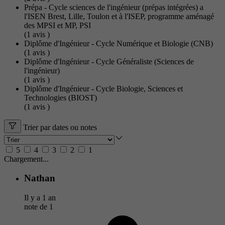
Prépa - Cycle sciences de l'ingénieur (prépas intégrées) a
l'ISEN Brest, Lille, Toulon et à l'ISEP, programme aménagé
des MPSI et MP, PSI
(1
avis
)
Diplôme d'Ingénieur - Cycle Numérique et Biologie (CNB)
(1
avis
)
Diplôme d'Ingénieur - Cycle Généraliste (Sciences de
l'ingénieur)
(1
avis
)
Diplôme d'Ingénieur - Cycle Biologie, Sciences et
Technologies (BIOST)
(1
avis
)
Trier par dates ou notes
5
4
3
2
1
Chargement...
Nathan
Il y a 1 an
note de
1