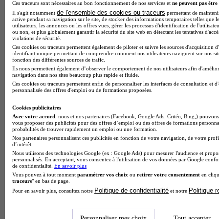
Ces traceurs sont nécessaires au bon fonctionnement de nos services et
ne peuvent pas être 
FORMATION SUIVIE
de l'ensemble des cookies ou traceurs
Il s'agit notamment
permettant de maintenir 
Promotion 2024
active pendant sa navigation sur le site, de stocker des informations temporaires telles que l
Diplôme d'Ingénieur - Cycle Biologie, Sciences et
utilisateurs, les annonces ou les offres vues, gérer les processus d'identification de l'utilisateu
Technologies (BIOST)
ou non, et plus globalement garantir la sécurité du site web en détectant les tentatives d'acc
violations de sécurité.
COURS
Ces cookies ou traceurs permettent également de piloter et suivre les sources d'acquisition d
note de
1
identifiant unique permettant de comprendre comment nos utilisateurs naviguent sur nos site
fonction des différentes sources de trafic.
Ils nous permettent également d’observer le comportement de nos utilisateurs afin d'amélior
navigation dans nos sites beaucoup plus rapide et fluide.
Ces cookies ou traceurs permettent enfin de personnaliser les interfaces de consultation et d
personnalisée des offres d'emploi ou de formations proposées.
Cookies publicitaires
Avec votre accord
, nous et nos partenaires (Facebook, Google Ads, Critéo, Bing,) pouvons 
vous proposer des publicités pour des offres d’emploi ou des offres de formations personna
probabilités de trouver rapidement un emploi ou une formation.
Nos partenaires personnalisent ces publicités en fonction de votre navigation, de votre profi
d’intérêt.
Nous utilisons des technologies Google (ex : Google Ads) pour mesurer l'audience et propos
personnalisés. En acceptant, vous consentez à l'utilisation de vos données par Google conf
de confidentialité.
En savoir plus
Vous pouvez à tout moment
paramétrer vos choix
ou
retirer votre consentement
en cliqu
traceurs
" en bas de page.
Politique de confidentialité
Politique 
Pour en savoir plus, consultez notre
et notre
Personnaliser mes choix
Tout accepter