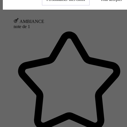
AMBIANCE
note de
1