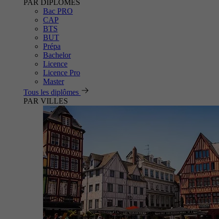
PAR DIPLÔMES
Bac PRO
CAP
BTS
BUT
Prépa
Bachelor
Licence
Licence Pro
Master
Tous les diplômes
PAR VILLES