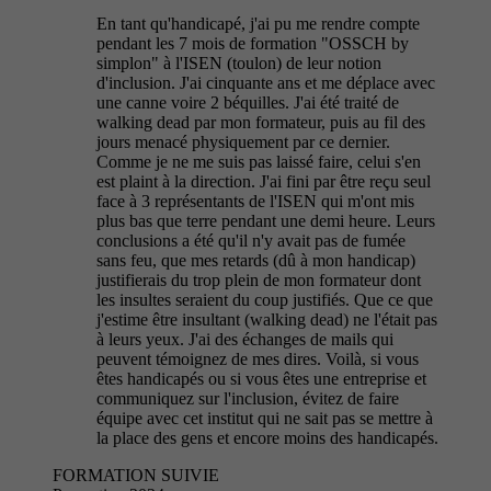
En tant qu'handicapé, j'ai pu me rendre compte
pendant les 7 mois de formation "OSSCH by
simplon" à l'ISEN (toulon) de leur notion
d'inclusion. J'ai cinquante ans et me déplace avec
une canne voire 2 béquilles. J'ai été traité de
walking dead par mon formateur, puis au fil des
jours menacé physiquement par ce dernier.
Comme je ne me suis pas laissé faire, celui s'en
est plaint à la direction. J'ai fini par être reçu seul
face à 3 représentants de l'ISEN qui m'ont mis
plus bas que terre pendant une demi heure. Leurs
conclusions a été qu'il n'y avait pas de fumée
sans feu, que mes retards (dû à mon handicap)
justifierais du trop plein de mon formateur dont
les insultes seraient du coup justifiés. Que ce que
j'estime être insultant (walking dead) ne l'était pas
à leurs yeux. J'ai des échanges de mails qui
peuvent témoignez de mes dires. Voilà, si vous
êtes handicapés ou si vous êtes une entreprise et
communiquez sur l'inclusion, évitez de faire
équipe avec cet institut qui ne sait pas se mettre à
la place des gens et encore moins des handicapés.
FORMATION SUIVIE