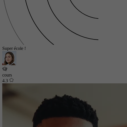
Super école !
cours
4.3