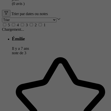
(0
avis
)
Trier par dates ou notes
5
4
3
2
1
Chargement...
Émilie
Il y a 7 ans
note de
3