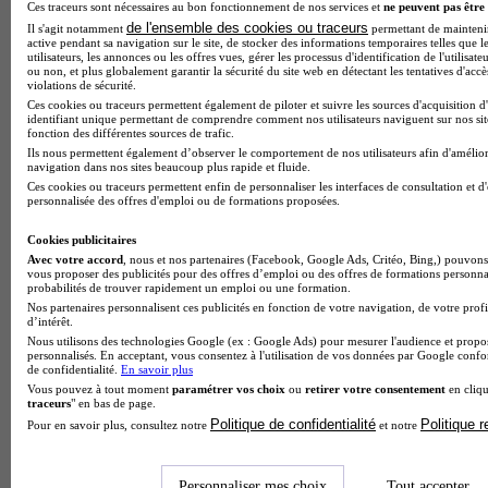
Ces traceurs sont nécessaires au bon fonctionnement de nos services et
ne peuvent pas être 
de l'ensemble des cookies ou traceurs
Il s'agit notamment
permettant de maintenir 
active pendant sa navigation sur le site, de stocker des informations temporaires telles que l
utilisateurs, les annonces ou les offres vues, gérer les processus d'identification de l'utilisateu
ou non, et plus globalement garantir la sécurité du site web en détectant les tentatives d'acc
violations de sécurité.
Ces cookies ou traceurs permettent également de piloter et suivre les sources d'acquisition d
identifiant unique permettant de comprendre comment nos utilisateurs naviguent sur nos site
fonction des différentes sources de trafic.
Ils nous permettent également d’observer le comportement de nos utilisateurs afin d'amélior
navigation dans nos sites beaucoup plus rapide et fluide.
Ces cookies ou traceurs permettent enfin de personnaliser les interfaces de consultation et d
personnalisée des offres d'emploi ou de formations proposées.
Note de 2 sur 5
Cookies publicitaires
Avec votre accord
, nous et nos partenaires (Facebook, Google Ads, Critéo, Bing,) pouvons 
vous proposer des publicités pour des offres d’emploi ou des offres de formations personna
probabilités de trouver rapidement un emploi ou une formation.
Nos partenaires personnalisent ces publicités en fonction de votre navigation, de votre profi
d’intérêt.
Nous utilisons des technologies Google (ex : Google Ads) pour mesurer l'audience et propos
personnalisés. En acceptant, vous consentez à l'utilisation de vos données par Google conf
de confidentialité.
En savoir plus
Vous pouvez à tout moment
paramétrer vos choix
ou
retirer votre consentement
en cliqu
traceurs
" en bas de page.
Politique de confidentialité
Politique 
Pour en savoir plus, consultez notre
et notre
Personnaliser mes choix
Tout accepter