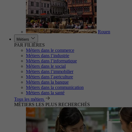
Rouen
Métiers
PAR FILIÈRES
Métiers dans le commerce
Métiers dans l’industrie
Métiers dans l’informatique
Métiers dans le social
Métiers dans l’immobilier
Métiers dans l’agriculture
Métiers dans la banque
Métiers dans la communication
Métiers dans la santé
Tous les métiers
MÉTIERS LES PLUS RECHERCHÉS