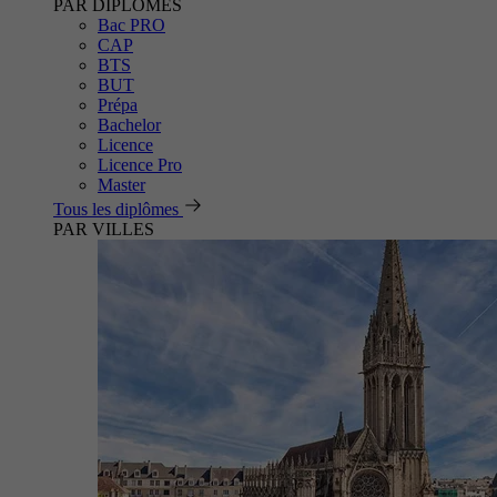
PAR DIPLÔMES
Bac PRO
CAP
BTS
BUT
Prépa
Bachelor
Licence
Licence Pro
Master
Tous les diplômes
PAR VILLES