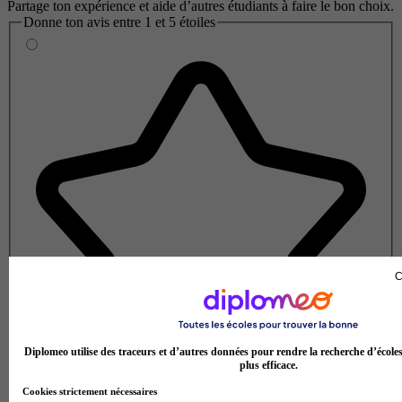
Partage ton expérience et aide d’autres étudiants à faire le bon choix.
Donne ton avis entre 1 et 5 étoiles
C
Diplomeo utilise des traceurs et d’autres données pour rendre la recherche d’école
plus efficace.
Cookies strictement nécessaires