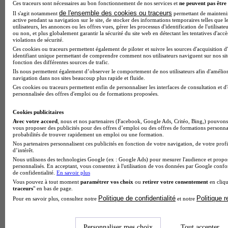
Ces traceurs sont nécessaires au bon fonctionnement de nos services et
ne peuvent pas être 
de l'ensemble des cookies ou traceurs
Note de 1 sur 5
Il s'agit notamment
permettant de maintenir 
active pendant sa navigation sur le site, de stocker des informations temporaires telles que l
utilisateurs, les annonces ou les offres vues, gérer les processus d'identification de l'utilisateu
ou non, et plus globalement garantir la sécurité du site web en détectant les tentatives d'acc
violations de sécurité.
Ces cookies ou traceurs permettent également de piloter et suivre les sources d'acquisition d
identifiant unique permettant de comprendre comment nos utilisateurs naviguent sur nos site
fonction des différentes sources de trafic.
Ils nous permettent également d’observer le comportement de nos utilisateurs afin d'amélior
navigation dans nos sites beaucoup plus rapide et fluide.
Ces cookies ou traceurs permettent enfin de personnaliser les interfaces de consultation et d
personnalisée des offres d'emploi ou de formations proposées.
Cookies publicitaires
Avec votre accord
, nous et nos partenaires (Facebook, Google Ads, Critéo, Bing,) pouvons 
vous proposer des publicités pour des offres d’emploi ou des offres de formations personna
probabilités de trouver rapidement un emploi ou une formation.
Nos partenaires personnalisent ces publicités en fonction de votre navigation, de votre profi
d’intérêt.
Nous utilisons des technologies Google (ex : Google Ads) pour mesurer l'audience et propos
personnalisés. En acceptant, vous consentez à l'utilisation de vos données par Google conf
de confidentialité.
En savoir plus
Vous pouvez à tout moment
paramétrer vos choix
ou
retirer votre consentement
en cliqu
traceurs
" en bas de page.
Politique de confidentialité
Politique 
Pour en savoir plus, consultez notre
et notre
Personnaliser mes choix
Tout accepter