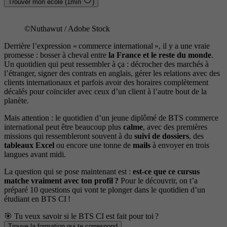
Trouver mon école (1min
)
©Nuthawut / Adobe Stock
Derrière l’expression « commerce international », il y a une vraie
promesse : bosser à cheval entre
la France et le reste du monde
.
Un quotidien qui peut ressembler à ça : décrocher des marchés à
l’étranger, signer des contrats en anglais, gérer les relations avec des
clients internationaux et parfois avoir des horaires complètement
décalés pour coïncider avec ceux d’un client à l’autre bout de la
planète.
Mais attention : le quotidien d’un jeune diplômé de BTS commerce
international peut être beaucoup plus
calme
, avec des premières
missions qui ressembleront souvent à du
suivi de dossiers
, des
tableaux Excel
ou encore une tonne de
mails
à envoyer en trois
langues avant midi.
La question qui se pose maintenant est :
est-ce que ce cursus
matche vraiment avec ton profil ?
Pour le découvrir, on t’a
préparé 10 questions qui vont te plonger dans le quotidien d’un
étudiant en BTS CI !
🎯 Tu veux savoir si le BTS CI est fait pour toi ?
Trouve la formation qui te correspond