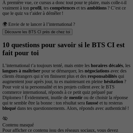
À première vue, ce cursus a donc tout pour te plaire, mais colle-t-il
vraiment à ton
profil
, tes
compétences
et tes
ambitions
? C’est ce
que le quiz va t’aider à démêler !
🌍 Envie de te lancer à l’international ?
Découvre les BTS CI près de chez toi
10 questions pour savoir si le BTS CI est
fait pour toi
L’international t’a toujours tenté, mais entre les
horaires décalés
, les
langues à maîtriser
pour se démarquer, les
négociations
avec des
clients étrangers qui n’en finissent plus et des
responsabilités
qui
augmentent jour après jour, tu es maintenant en pleine
hésitation
?
Pour voir si ta personnalité et tes projets collent avec le BTS
commerce international, réponds à ce petit quiz préparé par
Diplomeo ! Évidemment, inutile de
mentir
ou de choisir la réponse
qui te semble être la bonne : ton résultat sera
faussé
et tu resteras
bloqué
dans tes questionnements. Alors, réponds avec authenticité !
Contenu masqué
Pour afficher ce contenu issu des réseaux sociaux, vous devez