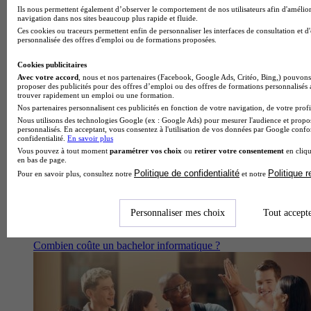
Ils nous permettent également d’observer le comportement de nos utilisateurs afin d'amélior
navigation dans nos sites beaucoup plus rapide et fluide.
Ces cookies ou traceurs permettent enfin de personnaliser les interfaces de consultation et d
personnalisée des offres d'emploi ou de formations proposées.
Section européenne, qu’est-ce que c’est et pourquoi la choisir
au lycée ?
Cookies publicitaires
Avec votre accord
, nous et nos partenaires (Facebook, Google Ads, Critéo, Bing,) pouvons 
proposer des publicités pour des offres d’emploi ou des offres de formations personnalisés
trouver rapidement un emploi ou une formation.
Nos partenaires personnalisent ces publicités en fonction de votre navigation, de votre profil
Nous utilisons des technologies Google (ex : Google Ads) pour mesurer l'audience et propos
personnalisés. En acceptant, vous consentez à l'utilisation de vos données par Google conf
confidentialité.
En savoir plus
Vous pouvez à tout moment
paramétrer vos choix
ou
retirer votre consentement
en cliqu
en bas de page.
Politique de confidentialité
Politique 
Pour en savoir plus, consultez notre
et notre
Personnaliser mes choix
Tout accept
Combien coûte un bachelor informatique ?