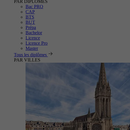
PAR DIPLÔMES
Bac PRO
CAP
BTS
BUT
Prépa
Bachelor
Licence
Licence Pro
Master
Tous les diplômes
PAR VILLES