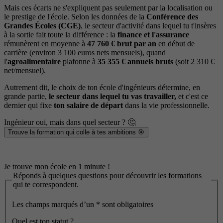
Mais ces écarts ne s'expliquent pas seulement par la localisation ou
le prestige de l'école. Selon les données de la
Conférence des
Grandes Écoles (CGE)
, le secteur d'activité dans lequel tu t'insères
à la sortie fait toute la différence : la
finance et l'assurance
rémunèrent en moyenne à
47 760 € brut par an
en début de
carrière (environ 3 100 euros nets mensuels), quand
l'
agroalimentaire
plafonne à
35 355 € annuels bruts
(soit 2 310 €
net/mensuel).
Autrement dit, le choix de ton école d'ingénieurs détermine, en
grande partie,
le secteur dans lequel tu vas travailler,
et c'est ce
dernier qui fixe
ton salaire de départ
dans la vie professionnelle.
Ingénieur oui, mais dans quel secteur ? 🤔
Trouve la formation qui colle à tes ambitions 🎯
Je trouve mon école en 1 minute !
Réponds à quelques questions pour découvrir les formations
qui te correspondent.
Les champs marqués d’un
*
sont obligatoires
Quel est ton statut ?