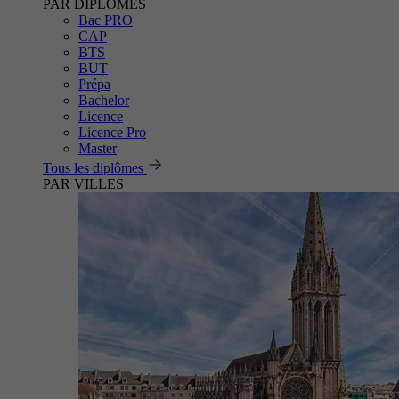
PAR DIPLÔMES
Bac PRO
CAP
BTS
BUT
Prépa
Bachelor
Licence
Licence Pro
Master
Tous les diplômes
PAR VILLES