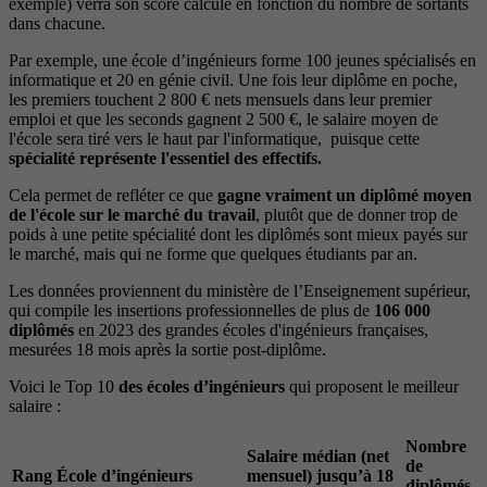
exemple) verra son score calculé en fonction du nombre de sortants
dans chacune.
Par exemple, une école d’ingénieurs forme 100 jeunes spécialisés en
informatique et 20 en génie civil. Une fois leur diplôme en poche,
les premiers touchent 2 800 € nets mensuels dans leur premier
emploi et que les seconds gagnent 2 500 €, le salaire moyen de
l'école sera tiré vers le haut par l'informatique, puisque cette
spécialité représente l'essentiel des effectifs.
Cela permet de refléter ce que
gagne vraiment un diplômé moyen
de l'école sur le marché du travail
, plutôt que de donner trop de
poids à une petite spécialité dont les diplômés sont mieux payés sur
le marché, mais qui ne forme que quelques étudiants par an.
Les données proviennent du ministère de l’Enseignement supérieur,
qui compile les insertions professionnelles de plus de
106 000
diplômés
en 2023 des grandes écoles d'ingénieurs françaises,
mesurées 18 mois après la sortie post-diplôme.
Voici le Top 10
des écoles d’ingénieurs
qui proposent le meilleur
salaire :
Nombre
Salaire médian (net
de
Rang
École d’ingénieurs
mensuel) jusqu’à 18
diplômés