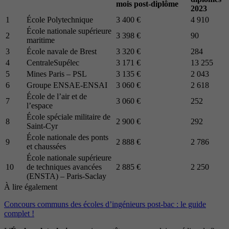
mois post-diplôme
2023
1
École Polytechnique
3 400 €
4 910
École nationale supérieure
2
3 398 €
90
maritime
3
École navale de Brest
3 320 €
284
4
CentraleSupélec
3 171 €
13 255
5
Mines Paris – PSL
3 135 €
2 043
6
Groupe ENSAE-ENSAI
3 060 €
2 618
École de l’air et de
7
3 060 €
252
l’espace
École spéciale militaire de
8
2 900 €
292
Saint-Cyr
École nationale des ponts
9
2 888 €
2 786
et chaussées
École nationale supérieure
10
de techniques avancées
2 885 €
2 250
(ENSTA) – Paris-Saclay
À lire également
Concours communs des écoles d’ingénieurs post-bac : le guide
complet !