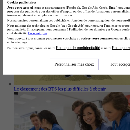
Cookies publicitaires
Parcoursup 2026 : le classement des licences les plus
Avec votre accord
, nous et nos partenaires (Facebook, Google Ads, Critéo, Bing,) pouvons 
demandées
proposer des publicités pour des offres d’emploi ou des offres de formations personnalisés
trouver rapidement un emploi ou une formation.
Nos partenaires personnalisent ces publicités en fonction de votre navigation, de votre profil
Nous utilisons des technologies Google (ex : Google Ads) pour mesurer l'audience et propos
personnalisés. En acceptant, vous consentez à l'utilisation de vos données par Google conf
confidentialité.
En savoir plus
Vous pouvez à tout moment
paramétrer vos choix
ou
retirer votre consentement
en cliqu
en bas de page.
Politique de confidentialité
Politique 
Pour en savoir plus, consultez notre
et notre
Personnaliser mes choix
Tout accept
Le classement des BTS les plus difficiles à obtenir