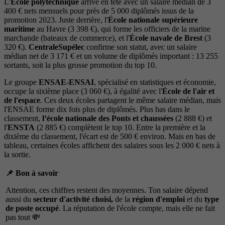
L'
École polytechnique
arrive en tête avec un salaire médian de 3
400 € nets mensuels pour près de 5 000 diplômés issus de la
promotion 2023. Juste derrière, l'
École nationale supérieure
maritime
au Havre (3 398 €), qui forme les officiers de la marine
marchande (bateaux de commerce), et l'
École navale de Brest
(3
320 €).
CentraleSupélec
confirme son statut, avec un salaire
médian net de 3 171 € et un volume de diplômés important : 13 255
sortants, soit la plus grosse promotion du top 10.
Le groupe
ENSAE-ENSAI
, spécialisé en statistiques et économie,
occupe la sixième place (3 060 €), à égalité avec l'
École de l'air et
de l'espace
. Ces deux écoles partagent le même salaire médian, mais
l'ENSAE forme dix fois plus de diplômés. Plus bas dans le
classement,
l’école nationale des
Ponts et chaussées
(2 888 €) et
l'
ENSTA
(2 885 €) complètent le top 10. Entre la première et la
dixième du classement, l'écart est de 500 € environ. Mais en bas de
tableau, certaines écoles affichent des salaires sous les 2 000 € nets à
la sortie.
📌 Bon à savoir
Attention, ces chiffres restent des moyennes. Ton salaire dépend
aussi du
secteur d'activité choisi,
de la
région d'emploi
et du
type
de poste occupé
. La réputation de l'école compte, mais elle ne fait
pas tout 💸