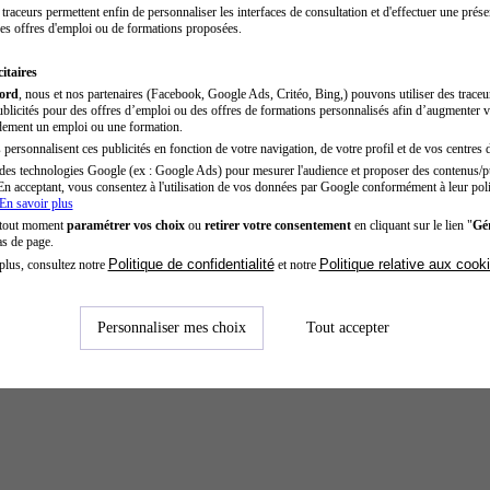
traceurs permettent enfin de personnaliser les interfaces de consultation et d'effectuer une prése
es offres d'emploi ou de formations proposées.
itaires
cord
, nous et nos partenaires (Facebook, Google Ads, Critéo, Bing,) pouvons utiliser des trace
blicités pour des offres d’emploi ou des offres de formations personnalisés afin d’augmenter v
dement un emploi ou une formation.
personnalisent ces publicités en fonction de votre navigation, de votre profil et de vos centres d
des technologies Google (ex : Google Ads) pour mesurer l'audience et proposer des contenus/pu
En acceptant, vous consentez à l'utilisation de vos données par Google conformément à leur poli
En savoir plus
 tout moment
paramétrer vos choix
ou
retirer votre consentement
en cliquant sur le lien "
Gér
as de page.
Politique de confidentialité
Politique relative aux cook
plus, consultez notre
et notre
Personnaliser mes choix
Tout accepter