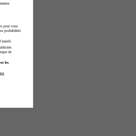
ntation
urs pour vous
os probabilités
’intérêt.
blicités
tique de
er les
ies
.