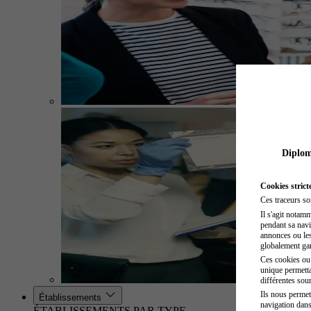
Diplome
Cookies strict
Ces traceurs so
Il s'agit notam
pendant sa navig
annonces ou les 
globalement gara
Ces cookies ou t
unique permetta
différentes sour
Ils nous permet
Établissements
navigation dans
ÉTABLISSEMENTS PAR TYPE