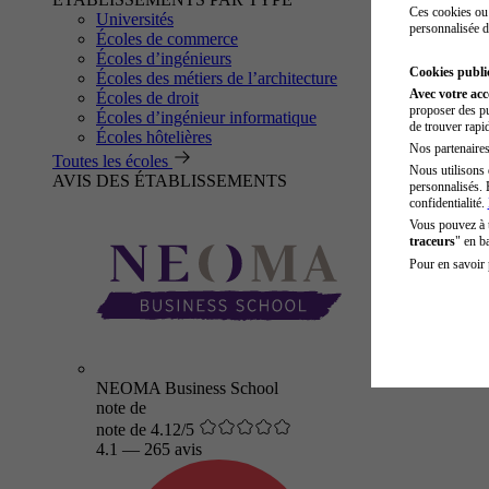
Ces cookies ou 
Universités
personnalisée d
Écoles de commerce
Écoles d’ingénieurs
Cookies public
Écoles des métiers de l’architecture
Avec votre ac
Écoles de droit
proposer des pu
Écoles d’ingénieur informatique
de trouver rapi
Écoles hôtelières
Nos partenaires 
Toutes les écoles
Nous utilisons 
AVIS DES ÉTABLISSEMENTS
personnalisés. 
confidentialité.
Vous pouvez à
traceurs
" en b
Pour en savoir 
NEOMA Business School
note de
note de 4.12/5
4.1
—
265 avis