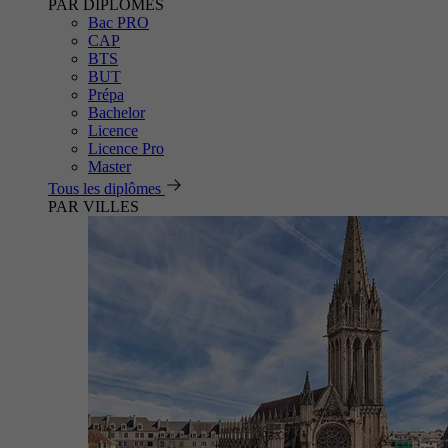
PAR DIPLÔMES
Bac PRO
CAP
BTS
BUT
Prépa
Bachelor
Licence
Licence Pro
Master
Tous les diplômes
PAR VILLES