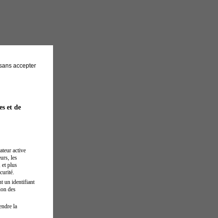
sans accepter
es et de
ateur active
urs, les
 et plus
curité.
t un identifiant
ion des
endre la