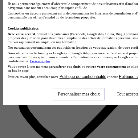
Ils nous permettent également d’observer le comportement de nos utilisateurs afin d'amélior
IAE Saint-Étienne
navigation dans nos sites beaucoup plus rapide et fluide.
4.5
Ces cookies ou traceurs permettent enfin de personnaliser les interfaces de consultation et d
personnalisée des offres d'emploi ou de formations proposées.
6 avis
Cookies publicitaires
Saint-Étienne
Avec votre accord
, nous et nos partenaires (Facebook, Google Ads, Critéo, Bing,) pouvons 
proposer des publicités pour des offres d’emploi ou des offres de formations personnalisés
trouver rapidement un emploi ou une formation.
Nos partenaires personnalisent ces publicités en fonction de votre navigation, de votre profil
Nous utilisons des technologies Google (ex : Google Ads) pour mesurer l'audience et propos
personnalisés. En acceptant, vous consentez à l'utilisation de vos données par Google conf
confidentialité.
En savoir plus
Vous pouvez à tout moment
paramétrer vos choix
ou
retirer votre consentement
en cliqu
en bas de page.
Politique de confidentialité
Politique 
Pour en savoir plus, consultez notre
et notre
Personnaliser mes choix
Tout accept