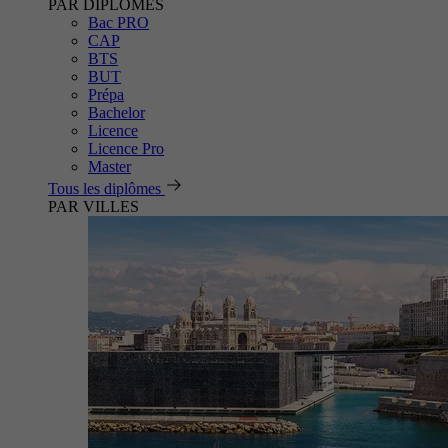
PAR DIPLÔMES
Bac PRO
CAP
BTS
BUT
Prépa
Bachelor
Licence
Licence Pro
Master
Tous les diplômes
PAR VILLES