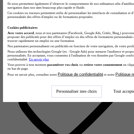
Ils nous permettent également d’observer le comportement de nos utilisateurs afin d'amélior
navigation dans nos sites beaucoup plus rapide et fluide.
SUP DE VINCI - Nantes
Ces cookies ou traceurs permettent enfin de personnaliser les interfaces de consultation et d
personnalisée des offres d'emploi ou de formations proposées.
Aucun avis
Nantes
Cookies publicitaires
Avec votre accord
, nous et nos partenaires (Facebook, Google Ads, Critéo, Bing,) pouvons 
proposer des publicités pour des offres d’emploi ou des offres de formations personnalisés
trouver rapidement un emploi ou une formation.
Nos partenaires personnalisent ces publicités en fonction de votre navigation, de votre profil
Nous utilisons des technologies Google (ex : Google Ads) pour mesurer l'audience et propos
personnalisés. En acceptant, vous consentez à l'utilisation de vos données par Google conf
confidentialité.
En savoir plus
Vous pouvez à tout moment
paramétrer vos choix
ou
retirer votre consentement
en cliqu
en bas de page.
Politique de confidentialité
Politique 
Pour en savoir plus, consultez notre
et notre
Personnaliser mes choix
Tout accept