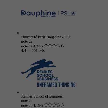
Université Paris Dauphine - PSL
note de
note de 4.37/5
4.4
—
101 avis
Rennes School of Business
note de
note de 4.15/5