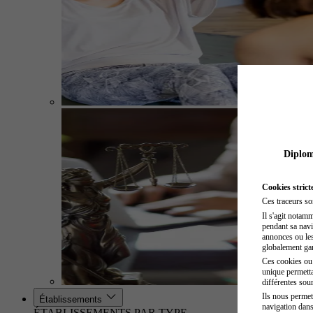
Diplome
Cookies strict
Ces traceurs so
Il s'agit notam
pendant sa navig
annonces ou les 
globalement gara
Ces cookies ou t
unique permetta
différentes sour
Ils nous permet
Établissements
navigation dans
ÉTABLISSEMENTS PAR TYPE