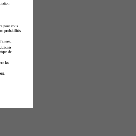
ntation
urs pour vous
os probabilités
’intérêt.
blicités
tique de
er les
ies
.