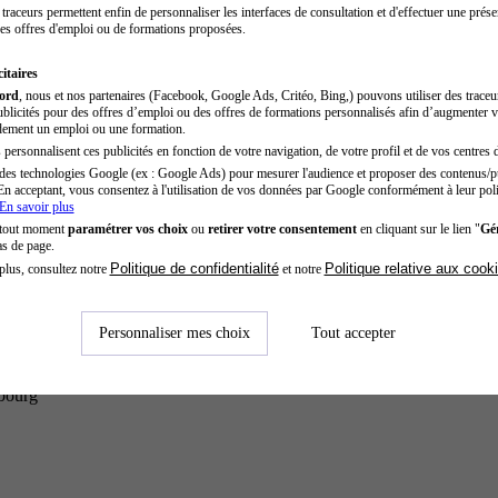
traceurs permettent enfin de personnaliser les interfaces de consultation et d'effectuer une prése
es offres d'emploi ou de formations proposées.
itaires
cord
, nous et nos partenaires (Facebook, Google Ads, Critéo, Bing,) pouvons utiliser des trace
blicités pour des offres d’emploi ou des offres de formations personnalisés afin d’augmenter v
dement un emploi ou une formation.
personnalisent ces publicités en fonction de votre navigation, de votre profil et de vos centres d
des technologies Google (ex : Google Ads) pour mesurer l'audience et proposer des contenus/pu
En acceptant, vous consentez à l'utilisation de vos données par Google conformément à leur poli
En savoir plus
 tout moment
paramétrer vos choix
ou
retirer votre consentement
en cliquant sur le lien "
Gér
as de page.
Politique de confidentialité
Politique relative aux cook
plus, consultez notre
et notre
Personnaliser mes choix
Tout accepter
sbourg