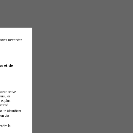
sans accepter
es et de
ateur active
urs, les
 et plus
curité.
t un identifiant
ion des
endre la