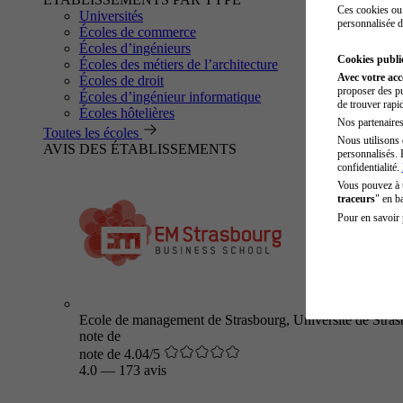
Ces cookies ou 
Universités
personnalisée d
Écoles de commerce
Écoles d’ingénieurs
Cookies public
Écoles des métiers de l’architecture
Avec votre ac
Écoles de droit
proposer des pu
Écoles d’ingénieur informatique
de trouver rapi
Écoles hôtelières
Nos partenaires 
Toutes les écoles
Nous utilisons 
AVIS DES ÉTABLISSEMENTS
personnalisés. 
confidentialité.
Vous pouvez à
traceurs
" en b
Pour en savoir 
Ecole de management de Strasbourg, Université de Stra
note de
note de 4.04/5
4.0
—
173 avis