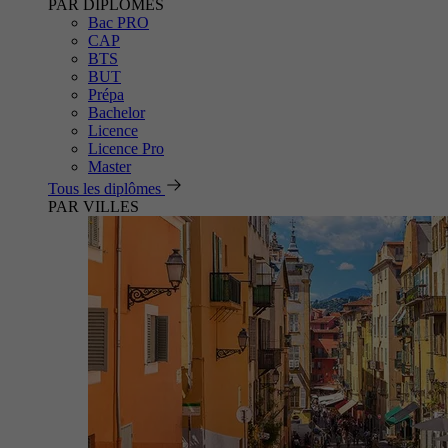
PAR DIPLÔMES
Bac PRO
CAP
BTS
BUT
Prépa
Bachelor
Licence
Licence Pro
Master
Tous les diplômes
PAR VILLES