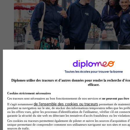
Diplomeo utilise des traceurs et d’autres données pour rendre la recherche d’éco
efficace.
Cookies strictement nécessaires
Ces traceurs sont nécessaires au bon fonctionnement de nos services et
ne peuvent pas être 
de l'ensemble des cookies ou traceurs
Il s'agit notamment
permettant de maintenir 
pendant sa navigation sur le site, de stocker des informations temporaires telles que les préf
Aurlom BTS +
ou les offres vues, gérer les processus d'identification de l'utilisateur, vérifier s'il est conn
4.8
garantir la sécurité du site web en détectant les tentatives d'accès frauduleux ou les violation
Ces cookies ou traceurs permettent également de piloter et suivre les sources d'acquisition d'
unique permettant de comprendre comment nos utilisateurs naviguent sur nos sites et nos ap
126 avis
sources de trafic.