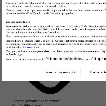
Paris 11e
Ils nous permettent également d’observer le comportement de nos utilisateurs afin d'amélior
navigation dans nos sites beaucoup plus rapide et fluide.
Ces cookies ou traceurs permettent enfin de personnaliser les interfaces de consultation et d
personnalisée des offres d'emploi ou de formations proposées.
Cookies publicitaires
Avec votre accord
, nous et nos partenaires (Facebook, Google Ads, Critéo, Bing,) pouvons 
proposer des publicités pour des offres d’emploi ou des offres de formations personnalisés
trouver rapidement un emploi ou une formation.
Nos partenaires personnalisent ces publicités en fonction de votre navigation, de votre profil
Nous utilisons des technologies Google (ex : Google Ads) pour mesurer l'audience et propos
personnalisés. En acceptant, vous consentez à l'utilisation de vos données par Google conf
confidentialité.
En savoir plus
Vous pouvez à tout moment
paramétrer vos choix
ou
retirer votre consentement
en cliqu
en bas de page.
Politique de confidentialité
Politique 
Pour en savoir plus, consultez notre
et notre
Personnaliser mes choix
Tout accept
École de gestion et de commerce
Voir l’établissement