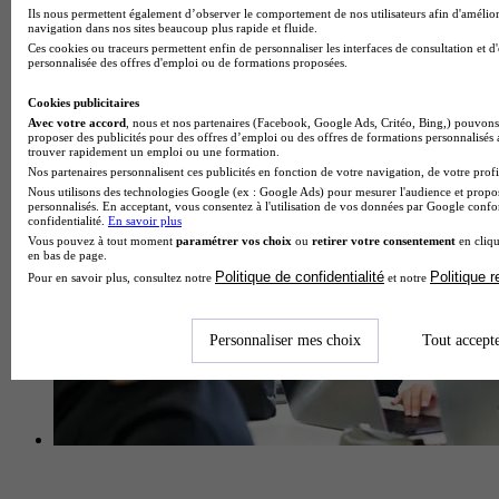
Ils nous permettent également d’observer le comportement de nos utilisateurs afin d'amélior
navigation dans nos sites beaucoup plus rapide et fluide.
Ces cookies ou traceurs permettent enfin de personnaliser les interfaces de consultation et d
personnalisée des offres d'emploi ou de formations proposées.
Centre de formation d'apprentis
Voir l’établissement
Cookies publicitaires
Avec votre accord
, nous et nos partenaires (Facebook, Google Ads, Critéo, Bing,) pouvons 
proposer des publicités pour des offres d’emploi ou des offres de formations personnalisés
trouver rapidement un emploi ou une formation.
Nos partenaires personnalisent ces publicités en fonction de votre navigation, de votre profil
Nous utilisons des technologies Google (ex : Google Ads) pour mesurer l'audience et propos
personnalisés. En acceptant, vous consentez à l'utilisation de vos données par Google conf
confidentialité.
En savoir plus
Vous pouvez à tout moment
paramétrer vos choix
ou
retirer votre consentement
en cliqu
en bas de page.
Politique de confidentialité
Politique 
Pour en savoir plus, consultez notre
et notre
Personnaliser mes choix
Tout accept