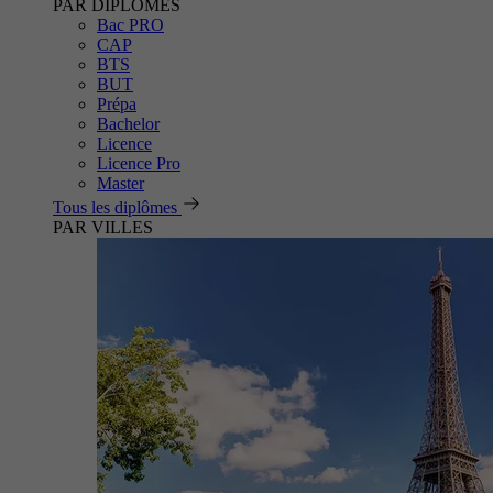
PAR DIPLÔMES
Bac PRO
CAP
BTS
BUT
Prépa
Bachelor
Licence
Licence Pro
Master
Tous les diplômes
PAR VILLES