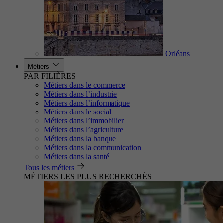
Orléans
Métiers
PAR FILIÈRES
Métiers dans le commerce
Métiers dans l’industrie
Métiers dans l’informatique
Métiers dans le social
Métiers dans l’immobilier
Métiers dans l’agriculture
Métiers dans la banque
Métiers dans la communication
Métiers dans la santé
Tous les métiers
MÉTIERS LES PLUS RECHERCHÉS