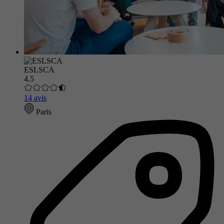
ESLSCA
4.5
14 avis
Paris