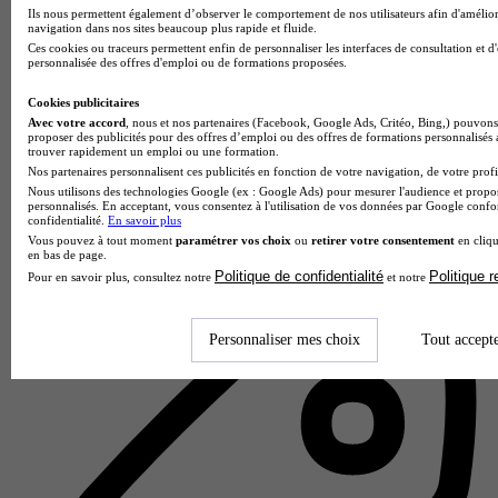
Ils nous permettent également d’observer le comportement de nos utilisateurs afin d'amélior
navigation dans nos sites beaucoup plus rapide et fluide.
Ces cookies ou traceurs permettent enfin de personnaliser les interfaces de consultation et d
personnalisée des offres d'emploi ou de formations proposées.
Cookies publicitaires
Avec votre accord
, nous et nos partenaires (Facebook, Google Ads, Critéo, Bing,) pouvons 
proposer des publicités pour des offres d’emploi ou des offres de formations personnalisés
trouver rapidement un emploi ou une formation.
Nos partenaires personnalisent ces publicités en fonction de votre navigation, de votre profil
Vidal Formation
Nous utilisons des technologies Google (ex : Google Ads) pour mesurer l'audience et propos
personnalisés. En acceptant, vous consentez à l'utilisation de vos données par Google conf
4.0
confidentialité.
En savoir plus
Vous pouvez à tout moment
paramétrer vos choix
ou
retirer votre consentement
en cliqu
7 avis
en bas de page.
Politique de confidentialité
Politique 
Pour en savoir plus, consultez notre
et notre
Toulouse
Personnaliser mes choix
Tout accept