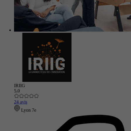
IRIIG
5.0
24 avis
Lyon 7e