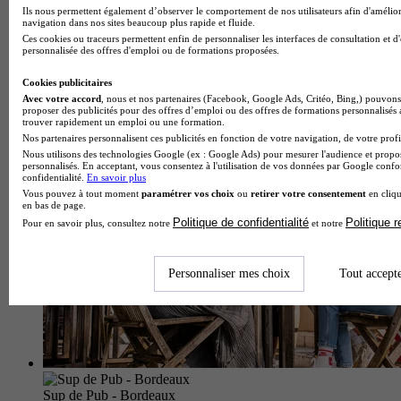
Ils nous permettent également d’observer le comportement de nos utilisateurs afin d'amélior
navigation dans nos sites beaucoup plus rapide et fluide.
Ces cookies ou traceurs permettent enfin de personnaliser les interfaces de consultation et d
personnalisée des offres d'emploi ou de formations proposées.
École spécialisée
Voir l’établissement
Cookies publicitaires
Avec votre accord
, nous et nos partenaires (Facebook, Google Ads, Critéo, Bing,) pouvons 
proposer des publicités pour des offres d’emploi ou des offres de formations personnalisés
trouver rapidement un emploi ou une formation.
Nos partenaires personnalisent ces publicités en fonction de votre navigation, de votre profil
Nous utilisons des technologies Google (ex : Google Ads) pour mesurer l'audience et propos
personnalisés. En acceptant, vous consentez à l'utilisation de vos données par Google conf
confidentialité.
En savoir plus
Vous pouvez à tout moment
paramétrer vos choix
ou
retirer votre consentement
en cliqu
en bas de page.
Politique de confidentialité
Politique 
Pour en savoir plus, consultez notre
et notre
Personnaliser mes choix
Tout accept
Sup de Pub - Bordeaux