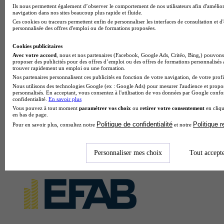
Ils nous permettent également d’observer le comportement de nos utilisateurs afin d'amélior
navigation dans nos sites beaucoup plus rapide et fluide.
Ces cookies ou traceurs permettent enfin de personnaliser les interfaces de consultation et d
personnalisée des offres d'emploi ou de formations proposées.
Cookies publicitaires
Avec votre accord
, nous et nos partenaires (Facebook, Google Ads, Critéo, Bing,) pouvons 
proposer des publicités pour des offres d’emploi ou des offres de formations personnalisés
trouver rapidement un emploi ou une formation.
Nos partenaires personnalisent ces publicités en fonction de votre navigation, de votre profil
Nous utilisons des technologies Google (ex : Google Ads) pour mesurer l'audience et propos
personnalisés. En acceptant, vous consentez à l'utilisation de vos données par Google conf
confidentialité.
En savoir plus
Vous pouvez à tout moment
paramétrer vos choix
ou
retirer votre consentement
en cliqu
en bas de page.
Politique de confidentialité
Politique 
Pour en savoir plus, consultez notre
et notre
Personnaliser mes choix
Tout accept