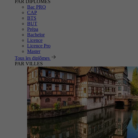
PAR DIPLÔMES
Bac PRO
CAP
BTS
BUT
Prépa
Bachelor
Licence
Licence Pro
Master
Tous les diplômes
PAR VILLES