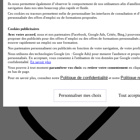
Ils nous permettent également d’observer le comportement de nos utilisateurs afin d'amélior
Institut G4 Lyon
navigation dans nos sites beaucoup plus rapide et fluide.
4.5
Ces cookies ou traceurs permettent enfin de personnaliser les interfaces de consultation et d
personnalisée des offres d'emploi ou de formations proposées.
12 avis
Cookies publicitaires
Lyon
Avec votre accord
, nous et nos partenaires (Facebook, Google Ads, Critéo, Bing,) pouvons 
proposer des publicités pour des offres d’emploi ou des offres de formations personnalisés
trouver rapidement un emploi ou une formation.
Nos partenaires personnalisent ces publicités en fonction de votre navigation, de votre profil
Nous utilisons des technologies Google (ex : Google Ads) pour mesurer l'audience et propos
personnalisés. En acceptant, vous consentez à l'utilisation de vos données par Google conf
confidentialité.
En savoir plus
Vous pouvez à tout moment
paramétrer vos choix
ou
retirer votre consentement
en cliqu
en bas de page.
Politique de confidentialité
Politique 
Pour en savoir plus, consultez notre
et notre
Personnaliser mes choix
Tout accept