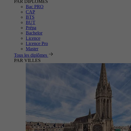
PAR DIPLÔMES
Bac PRO
CAP
BTS
BUT
Prépa
Bachelor
Licence
Licence Pro
Master
Tous les diplômes
PAR VILLES