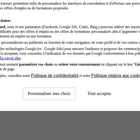
traceurs permettent enfin de personnaliser les interfaces de consultation et d'effectuer une prése
es offres d'emploi ou de formations proposées.
itaires
cord
, nous et nos partenaires (Facebook, Google Ads, Critéo, Bing,) pouvons utiliser des trace
blicités pour des offres d’emploi ou des offres de formations personnalisés afin d’augmenter v
dement un emploi ou une formation.
personnalisent ces publicités en fonction de votre navigation, de votre profil et de vos centres d
des technologies Google (ex : Google Ads) pour mesurer l'audience et proposer des contenus/pu
En acceptant, vous consentez à l'utilisation de vos données par Google conformément à leur poli
En savoir plus
 tout moment
paramétrer vos choix
ou
retirer votre consentement
en cliquant sur le lien "
Gér
as de page.
Politique de confidentialité
Politique relative aux cook
plus, consultez notre
et notre
Personnaliser mes choix
Tout accepter