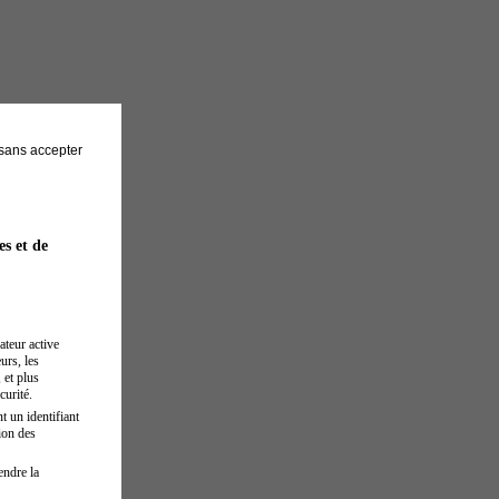
sans accepter
es et de
ateur active
urs, les
 et plus
curité.
t un identifiant
ion des
endre la