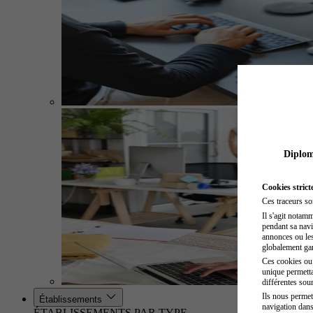
Diplome
Cookies strict
Ces traceurs so
Il s'agit notam
pendant sa navig
annonces ou les 
globalement gara
Ces cookies ou t
unique permetta
différentes sour
Ils nous permet
Établissements
navigation dans
ÉTABLISSEMENTS PAR TYPE