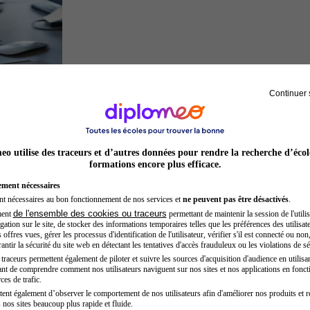
Continuer 
Développeur web
o utilise des traceurs et d’autres données pour rendre la recherche d’écol
formations encore plus efficace.
ement nécessaires
nt nécessaires au bon fonctionnement de nos services et
ne peuvent pas être désactivés
.
de l'ensemble des cookies ou traceurs
ment
permettant de maintenir la session de l'utilis
ation sur le site, de stocker des informations temporaires telles que les préférences des utilisate
offres vues, gérer les processus d'identification de l'utilisateur, vérifier s'il est connecté ou non,
ntir la sécurité du site web en détectant les tentatives d'accès frauduleux ou les violations de sé
raceurs permettent également de piloter et suivre les sources d'acquisition d'audience en utilisan
nt de comprendre comment nos utilisateurs naviguent sur nos sites et nos applications en fonct
Entrepreneur
ces de trafic.
tent également d’observer le comportement de nos utilisateurs afin d'améliorer nos produits et r
 nos sites beaucoup plus rapide et fluide.