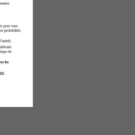
ntation
urs pour vous
os probabilités
’intérêt.
blicités
tique de
er les
ies
.