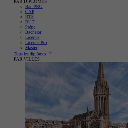
PAR DIPLÔMES
Bac PRO
CAP
BTS
BUT
Prépa
Bachelor
Licence
Licence Pro
Master
Tous les diplômes
PAR VILLES