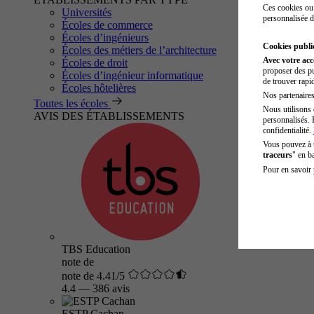
Ces cookies ou 
Universités
personnalisée d
Écoles de commerce
Écoles d’ingénieurs
Cookies public
Écoles des métiers de l’architecture
Avec votre ac
Écoles de droit
proposer des pu
Écoles d’ingénieur informatique
de trouver rapi
Écoles hôtelières
Nos partenaires 
Toutes les écoles
Nous utilisons 
AVIS DES ÉTABLISSEMENTS
personnalisés. 
confidentialité.
Vous pouvez à
traceurs
" en b
Pour en savoir 
TBS Education
note de
note de 4.41/5
4.4
—
386 avis
ESTP Cachan