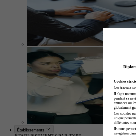
Diplome
Cookies strict
Ces traceurs so
Il s'agit notam
pendant sa navig
annonces ou les 
globalement gara
Ces cookies ou t
unique permetta
différentes sour
Ils nous permet
Établissements
navigation dans
ÉTABLISSEMENTS PAR TYPE