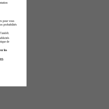
ntation
urs pour vous
os probabilités
’intérêt.
blicités
tique de
er les
ies
.