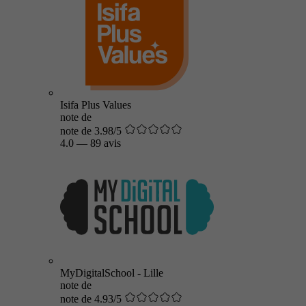
Isifa Plus Values
note de
note de 3.98/5
4.0
—
89 avis
MyDigitalSchool - Lille
note de
note de 4.93/5