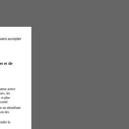
sans accepter
es et de
ateur active
urs, les
 et plus
curité.
t un identifiant
ion des
endre la