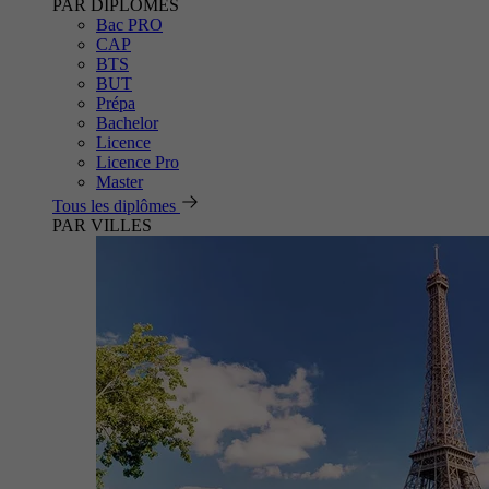
PAR DIPLÔMES
Bac PRO
CAP
BTS
BUT
Prépa
Bachelor
Licence
Licence Pro
Master
Tous les diplômes
PAR VILLES