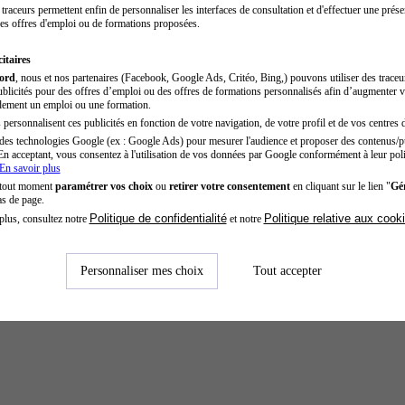
traceurs permettent enfin de personnaliser les interfaces de consultation et d'effectuer une prése
es offres d'emploi ou de formations proposées.
itaires
cord
, nous et nos partenaires (Facebook, Google Ads, Critéo, Bing,) pouvons utiliser des trace
blicités pour des offres d’emploi ou des offres de formations personnalisés afin d’augmenter v
dement un emploi ou une formation.
personnalisent ces publicités en fonction de votre navigation, de votre profil et de vos centres d
des technologies Google (ex : Google Ads) pour mesurer l'audience et proposer des contenus/pu
En acceptant, vous consentez à l'utilisation de vos données par Google conformément à leur poli
En savoir plus
 tout moment
paramétrer vos choix
ou
retirer votre consentement
en cliquant sur le lien "
Gér
as de page.
Politique de confidentialité
Politique relative aux cook
plus, consultez notre
et notre
Personnaliser mes choix
Tout accepter