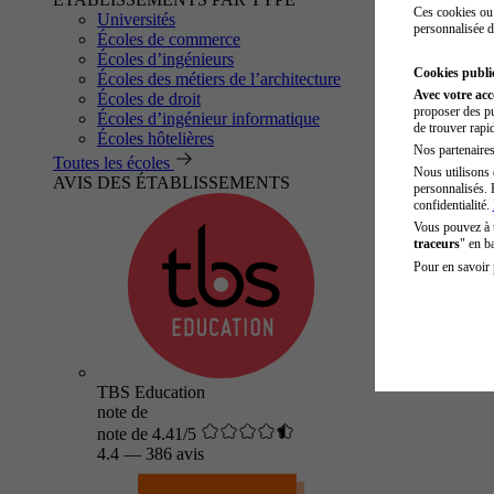
Ces cookies ou 
Universités
personnalisée d
Écoles de commerce
Écoles d’ingénieurs
Cookies public
Écoles des métiers de l’architecture
Avec votre ac
Écoles de droit
proposer des pu
Écoles d’ingénieur informatique
de trouver rapi
Écoles hôtelières
Nos partenaires 
Toutes les écoles
Nous utilisons 
AVIS DES ÉTABLISSEMENTS
personnalisés. 
confidentialité.
Vous pouvez à
traceurs
" en b
Pour en savoir 
TBS Education
note de
note de 4.41/5
4.4
—
386 avis