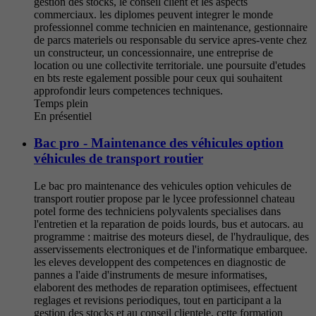
gestion des stocks, le conseil client et les aspects
commerciaux. les diplomes peuvent integrer le monde
professionnel comme technicien en maintenance, gestionnaire
de parcs materiels ou responsable du service apres-vente chez
un constructeur, un concessionnaire, une entreprise de
location ou une collectivite territoriale. une poursuite d'etudes
en bts reste egalement possible pour ceux qui souhaitent
approfondir leurs competences techniques.
Temps plein
En présentiel
Bac pro - Maintenance des véhicules option
véhicules de transport routier
Le bac pro maintenance des vehicules option vehicules de
transport routier propose par le lycee professionnel chateau
potel forme des techniciens polyvalents specialises dans
l'entretien et la reparation de poids lourds, bus et autocars. au
programme : maitrise des moteurs diesel, de l'hydraulique, des
asservissements electroniques et de l'informatique embarquee.
les eleves developpent des competences en diagnostic de
pannes a l'aide d'instruments de mesure informatises,
elaborent des methodes de reparation optimisees, effectuent
reglages et revisions periodiques, tout en participant a la
gestion des stocks et au conseil clientele. cette formation