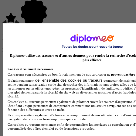
Donne ton avis !
Partage ton expérience et aide d’autres étudiants à faire le bon choix.
Donne ton avis entre 1 et 5 étoiles
Diplomeo utilise des traceurs et d’autres données pour rendre la recherche d’écol
plus efficace.
Cookies strictement nécessaires
Ces traceurs sont nécessaires au bon fonctionnement de nos services et
ne peuvent pas être 
de l'ensemble des cookies ou traceurs
Il s'agit notamment
permettant de maintenir 
active pendant sa navigation sur le site, de stocker des informations temporaires telles que le
les annonces ou les offres vues, gérer les processus d'identification de l'utilisateur, vérifier s
plus globalement garantir la sécurité du site web en détectant les tentatives d'accès fraudule
sécurité.
Ces cookies ou traceurs permettent également de piloter et suivre les sources d'acquisition d
identifiant unique permettant de comprendre comment nos utilisateurs naviguent sur nos site
fonction des différentes sources de trafic.
Ils nous permettent également d’observer le comportement de nos utilisateurs afin d'amélior
navigation dans nos sites beaucoup plus rapide et fluide.
Ces cookies ou traceurs permettent enfin de personnaliser les interfaces de consultation et d
personnalisée des offres d'emploi ou de formations proposées.