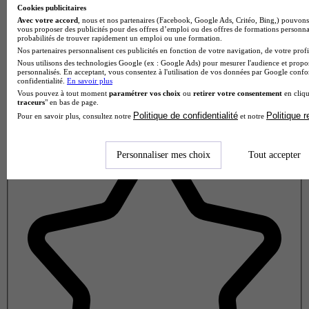
Cookies publicitaires
Avec votre accord
, nous et nos partenaires (Facebook, Google Ads, Critéo, Bing,) pouvons 
vous proposer des publicités pour des offres d’emploi ou des offres de formations personna
probabilités de trouver rapidement un emploi ou une formation.
Nos partenaires personnalisent ces publicités en fonction de votre navigation, de votre profil
Nous utilisons des technologies Google (ex : Google Ads) pour mesurer l'audience et propos
personnalisés. En acceptant, vous consentez à l'utilisation de vos données par Google conf
confidentialité.
En savoir plus
Vous pouvez à tout moment
paramétrer vos choix
ou
retirer votre consentement
en cliqu
traceurs
" en bas de page.
Politique de confidentialité
Politique 
Pour en savoir plus, consultez notre
et notre
Note de 1 sur 5
Personnaliser mes choix
Tout accepter