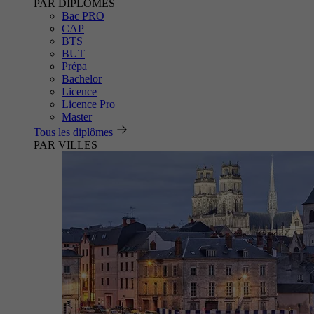
PAR DIPLÔMES
Bac PRO
CAP
BTS
BUT
Prépa
Bachelor
Licence
Licence Pro
Master
Tous les diplômes
PAR VILLES